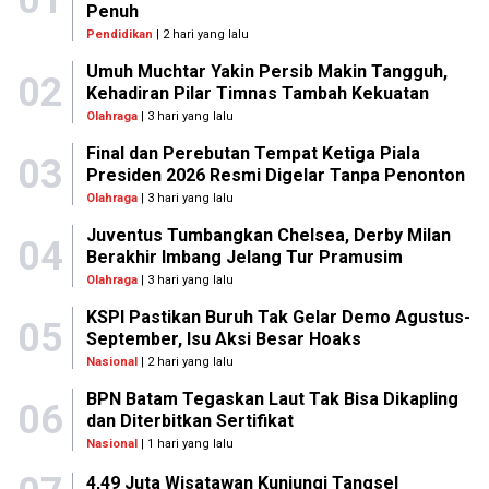
Penuh
Pendidikan
| 2 hari yang lalu
Umuh Muchtar Yakin Persib Makin Tangguh,
02
Kehadiran Pilar Timnas Tambah Kekuatan
Olahraga
| 3 hari yang lalu
Final dan Perebutan Tempat Ketiga Piala
03
Presiden 2026 Resmi Digelar Tanpa Penonton
Olahraga
| 3 hari yang lalu
Juventus Tumbangkan Chelsea, Derby Milan
04
Berakhir Imbang Jelang Tur Pramusim
Olahraga
| 3 hari yang lalu
KSPI Pastikan Buruh Tak Gelar Demo Agustus-
05
September, Isu Aksi Besar Hoaks
Nasional
| 2 hari yang lalu
BPN Batam Tegaskan Laut Tak Bisa Dikapling
06
dan Diterbitkan Sertifikat
Nasional
| 1 hari yang lalu
4,49 Juta Wisatawan Kunjungi Tangsel