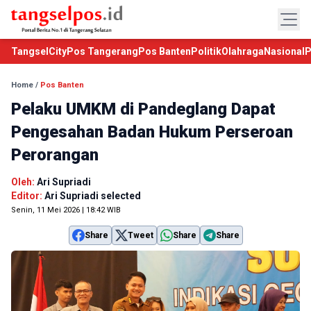
TangselCity
Pos Tangerang
Pos Banten
Politik
Olahraga
Nasional
P
Home
/
Pos Banten
Pelaku UMKM di Pandeglang Dapat
Pengesahan Badan Hukum Perseroan
Perorangan
Oleh:
Ari Supriadi
Editor:
Ari Supriadi selected
Senin, 11 Mei 2026 | 18:42 WIB
Share
Tweet
Share
Share