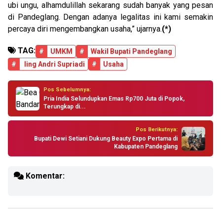
ubi ungu, alhamdulillah sekarang sudah banyak yang pesan
di Pandeglang. Dengan adanya legalitas ini kami semakin
percaya diri mengembangkan usaha,” ujarnya.
(*)
TAG:
#
UMKM
#
Wakil Bupati Pandeglang
#
Iing Andri Supriadi
#
Usaha
Pos Sebelumnya:
Pria India Selundupkan Emas Rp700 Juta di Popok,
Terungkap di...
Pos Berikutnya:
Bupati Dewi Setiani Dukung Beauty Expo Pertama di
Kabupaten Pandeglang
Komentar: