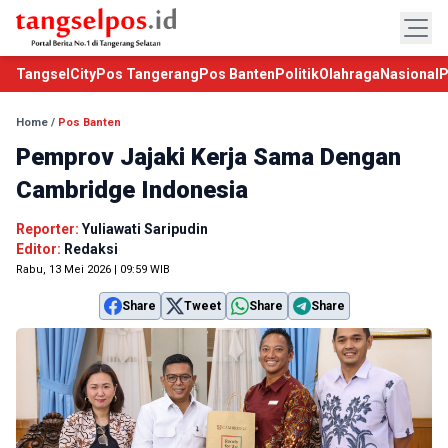
TangselCity
Pos Tangerang
Pos Banten
Politik
Olahraga
Nasional
P
Home
/
Pos Banten
Pemprov Jajaki Kerja Sama Dengan
Cambridge Indonesia
Reporter:
Yuliawati Saripudin
Editor:
Redaksi
Rabu, 13 Mei 2026 | 09:59 WIB
Share
Tweet
Share
Share