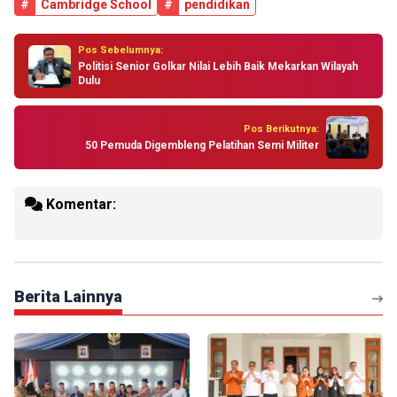
#
Cambridge School
#
pendidikan
Pos Sebelumnya:
Politisi Senior Golkar Nilai Lebih Baik Mekarkan Wilayah
Dulu
Pos Berikutnya:
50 Pemuda Digembleng Pelatihan Semi Militer
Komentar:
Berita Lainnya