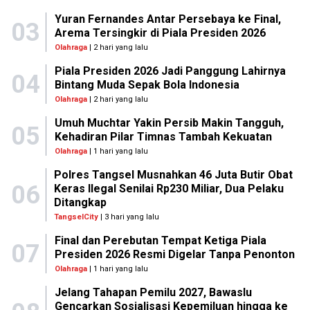
Yuran Fernandes Antar Persebaya ke Final,
03
Arema Tersingkir di Piala Presiden 2026
Olahraga
| 2 hari yang lalu
Piala Presiden 2026 Jadi Panggung Lahirnya
04
Bintang Muda Sepak Bola Indonesia
Olahraga
| 2 hari yang lalu
Umuh Muchtar Yakin Persib Makin Tangguh,
05
Kehadiran Pilar Timnas Tambah Kekuatan
Olahraga
| 1 hari yang lalu
Polres Tangsel Musnahkan 46 Juta Butir Obat
06
Keras Ilegal Senilai Rp230 Miliar, Dua Pelaku
Ditangkap
TangselCity
| 3 hari yang lalu
Final dan Perebutan Tempat Ketiga Piala
07
Presiden 2026 Resmi Digelar Tanpa Penonton
Olahraga
| 1 hari yang lalu
Jelang Tahapan Pemilu 2027, Bawaslu
Gencarkan Sosialisasi Kepemiluan hingga ke