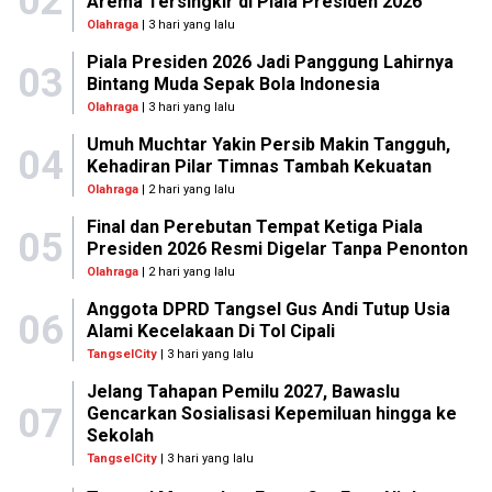
02
Arema Tersingkir di Piala Presiden 2026
Olahraga
| 3 hari yang lalu
Piala Presiden 2026 Jadi Panggung Lahirnya
03
Bintang Muda Sepak Bola Indonesia
Olahraga
| 3 hari yang lalu
Umuh Muchtar Yakin Persib Makin Tangguh,
04
Kehadiran Pilar Timnas Tambah Kekuatan
Olahraga
| 2 hari yang lalu
Final dan Perebutan Tempat Ketiga Piala
05
Presiden 2026 Resmi Digelar Tanpa Penonton
Olahraga
| 2 hari yang lalu
Anggota DPRD Tangsel Gus Andi Tutup Usia
06
Alami Kecelakaan Di Tol Cipali
TangselCity
| 3 hari yang lalu
Jelang Tahapan Pemilu 2027, Bawaslu
07
Gencarkan Sosialisasi Kepemiluan hingga ke
Sekolah
TangselCity
| 3 hari yang lalu