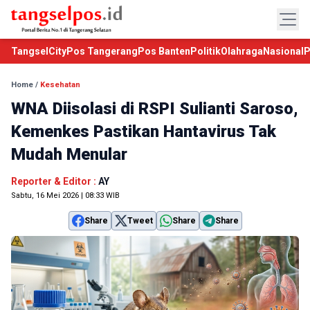
TangselCity
Pos Tangerang
Pos Banten
Politik
Olahraga
Nasional
P
Home
/
Kesehatan
WNA Diisolasi di RSPI Sulianti Saroso,
Kemenkes Pastikan Hantavirus Tak
Mudah Menular
Reporter & Editor :
AY
Sabtu, 16 Mei 2026 | 08:33 WIB
Share
Tweet
Share
Share