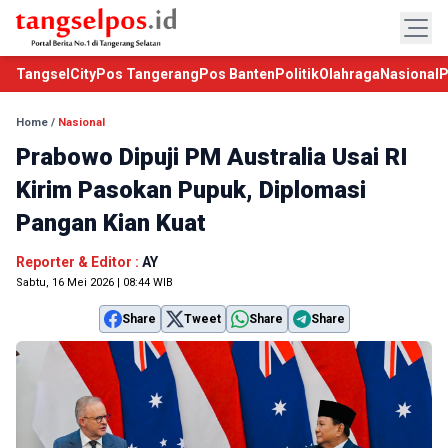
TangselCity
Pos Tangerang
Pos Banten
Politik
Olahraga
Nasional
P
Home
/
Nasional
Prabowo Dipuji PM Australia Usai RI
Kirim Pasokan Pupuk, Diplomasi
Pangan Kian Kuat
Reporter & Editor :
AY
Sabtu, 16 Mei 2026 | 08:44 WIB
Share
Tweet
Share
Share