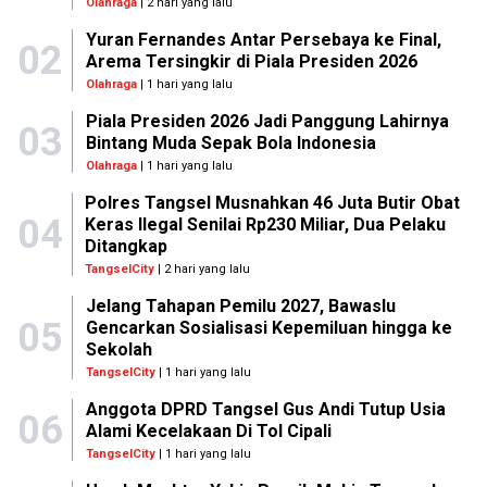
Olahraga
| 2 hari yang lalu
Yuran Fernandes Antar Persebaya ke Final,
02
Arema Tersingkir di Piala Presiden 2026
Olahraga
| 1 hari yang lalu
Piala Presiden 2026 Jadi Panggung Lahirnya
03
Bintang Muda Sepak Bola Indonesia
Olahraga
| 1 hari yang lalu
Polres Tangsel Musnahkan 46 Juta Butir Obat
04
Keras Ilegal Senilai Rp230 Miliar, Dua Pelaku
Ditangkap
TangselCity
| 2 hari yang lalu
Jelang Tahapan Pemilu 2027, Bawaslu
05
Gencarkan Sosialisasi Kepemiluan hingga ke
Sekolah
TangselCity
| 1 hari yang lalu
Anggota DPRD Tangsel Gus Andi Tutup Usia
06
Alami Kecelakaan Di Tol Cipali
TangselCity
| 1 hari yang lalu