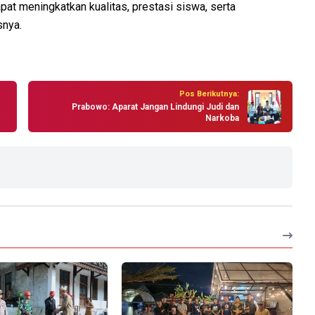
at meningkatkan kualitas, prestasi siswa, serta
snya.
Pos Berikutnya:
Prabowo: Aparat Jangan Lindungi Judi dan
Narkoba