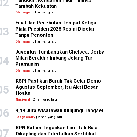
02
Tambah Kekuatan
Olahraga
| 3 hari yang lalu
Final dan Perebutan Tempat Ketiga
03
Piala Presiden 2026 Resmi Digelar
Tanpa Penonton
Olahraga
| 3 hari yang lalu
Juventus Tumbangkan Chelsea, Derby
04
Milan Berakhir Imbang Jelang Tur
Pramusim
Olahraga
| 3 hari yang lalu
KSPI Pastikan Buruh Tak Gelar Demo
05
Agustus-September, Isu Aksi Besar
Hoaks
Nasional
| 2 hari yang lalu
06
4,49 Juta Wisatawan Kunjungi Tangsel
TangselCity
| 2 hari yang lalu
BPN Batam Tegaskan Laut Tak Bisa
07
Dikapling dan Diterbitkan Sertifikat