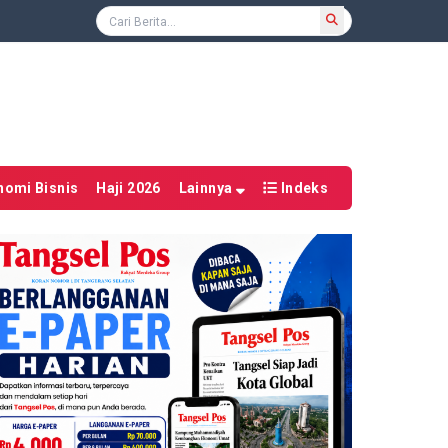
nomi Bisnis
Haji 2026
Lainnya
Indeks