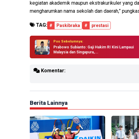
kegiatan akademik maupun ekstrakurikuler yang dap
mengharumkan nama sekolah dan daerah,” pungka
TAG:
#
Paskibraka
#
prestasi
Pos Sebelumnya:
Prabowo Subianto: Gaji Hakim RI Kini Lampaui
Malaysia dan Singapura,...
Komentar:
Berita Lainnya