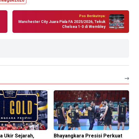
league2026
Pos Berikutnya:
Manchester City Juara Piala FA 2025/2026, Tekuk
Chelsea 1-0 di Wembley
 Ukir Sejarah,
Bhayangkara Presisi Perkuat