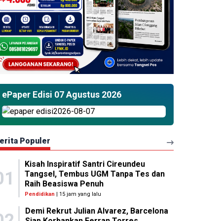
ePaper Edisi 07 Agustus 2026
erita Populer
Kisah Inspiratif Santri Cireundeu
01
Tangsel, Tembus UGM Tanpa Tes dan
Raih Beasiswa Penuh
Pendidikan
| 15 jam yang lalu
Demi Rekrut Julian Alvarez, Barcelona
02
Siap Korbankan Ferran Torres