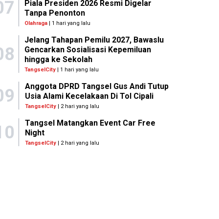
07
Piala Presiden 2026 Resmi Digelar
Tanpa Penonton
Olahraga
| 1 hari yang lalu
Jelang Tahapan Pemilu 2027, Bawaslu
08
Gencarkan Sosialisasi Kepemiluan
hingga ke Sekolah
TangselCity
| 1 hari yang lalu
Anggota DPRD Tangsel Gus Andi Tutup
09
Usia Alami Kecelakaan Di Tol Cipali
TangselCity
| 2 hari yang lalu
Tangsel Matangkan Event Car Free
10
Night
TangselCity
| 2 hari yang lalu