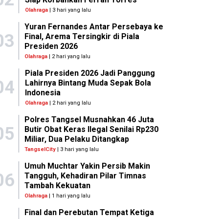
Olahraga
| 3 hari yang lalu
Yuran Fernandes Antar Persebaya ke
03
Final, Arema Tersingkir di Piala
Presiden 2026
Olahraga
| 2 hari yang lalu
Piala Presiden 2026 Jadi Panggung
04
Lahirnya Bintang Muda Sepak Bola
Indonesia
Olahraga
| 2 hari yang lalu
Polres Tangsel Musnahkan 46 Juta
05
Butir Obat Keras Ilegal Senilai Rp230
Miliar, Dua Pelaku Ditangkap
TangselCity
| 3 hari yang lalu
Umuh Muchtar Yakin Persib Makin
06
Tangguh, Kehadiran Pilar Timnas
Tambah Kekuatan
Olahraga
| 1 hari yang lalu
Final dan Perebutan Tempat Ketiga