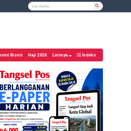
nomi Bisnis
Haji 2026
Lainnya
Indeks