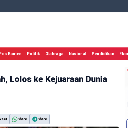
Pos Banten
Politik
Olahraga
Nasional
Pendidikan
Eko
h, Lolos ke Kejuaraan Dunia
weet
Share
Share