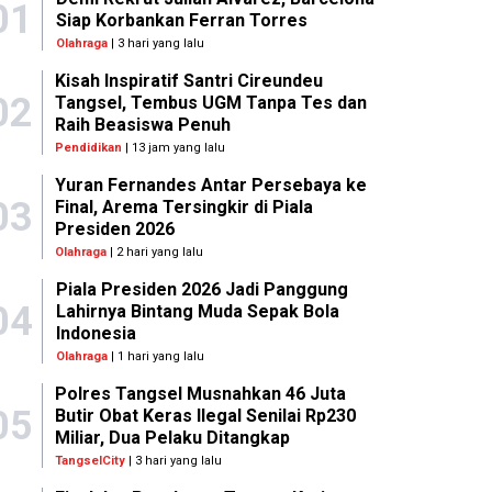
01
Siap Korbankan Ferran Torres
Olahraga
| 3 hari yang lalu
Kisah Inspiratif Santri Cireundeu
02
Tangsel, Tembus UGM Tanpa Tes dan
Raih Beasiswa Penuh
Pendidikan
| 13 jam yang lalu
Yuran Fernandes Antar Persebaya ke
03
Final, Arema Tersingkir di Piala
Presiden 2026
Olahraga
| 2 hari yang lalu
Piala Presiden 2026 Jadi Panggung
04
Lahirnya Bintang Muda Sepak Bola
Indonesia
Olahraga
| 1 hari yang lalu
Polres Tangsel Musnahkan 46 Juta
05
Butir Obat Keras Ilegal Senilai Rp230
Miliar, Dua Pelaku Ditangkap
TangselCity
| 3 hari yang lalu