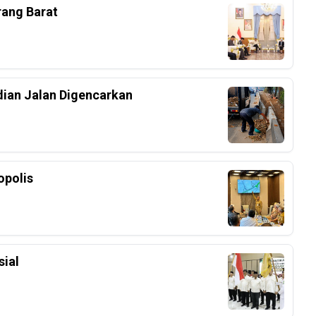
rang Barat
dian Jalan Digencarkan
polis
ial