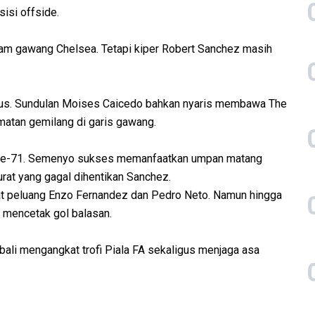
isi offside.
am gawang Chelsea. Tetapi kiper Robert Sanchez masih
ius. Sundulan Moises Caicedo bahkan nyaris membawa The
matan gemilang di garis gawang.
nit ke-71. Semenyo sukses memanfaatkan umpan matang
at yang gagal dihentikan Sanchez.
wat peluang Enzo Fernandez dan Pedro Neto. Namun hingga
l mencetak gol balasan.
li mengangkat trofi Piala FA sekaligus menjaga asa