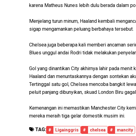
karena Matheus Nunes lebih dulu berada dalam pos
Menjelang turun minum, Haaland kembali menganc
sigap mengamankan peluang berbahaya tersebut.
Chelsea juga beberapa kali memberi ancaman ser
Blues unggul andai Rodri tidak melakukan penyela
Gol yang dinantikan City akhirnya lahir pada me
Haaland dan menuntaskannya dengan sontekan akur
Tertinggal satu gol, Chelsea mencoba bangkit le
peluit panjang dibunyikan, skuad London Biru gaga
Kemenangan ini memastikan Manchester City kemba
mereka meraih tiga gelar domestik musim ini.
TAG:
#
Ligainggris
#
chelsea
#
mancity