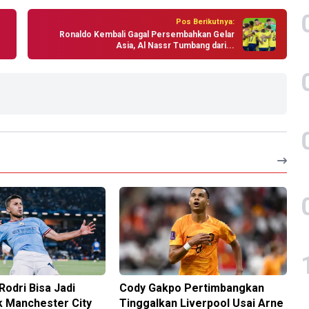
Pos Berikutnya:
Ronaldo Kembali Gagal Persembahkan Gelar
Asia, Al Nassr Tumbang dari...
Rodri Bisa Jadi
Cody Gakpo Pertimbangkan
k Manchester City
Tinggalkan Liverpool Usai Arne