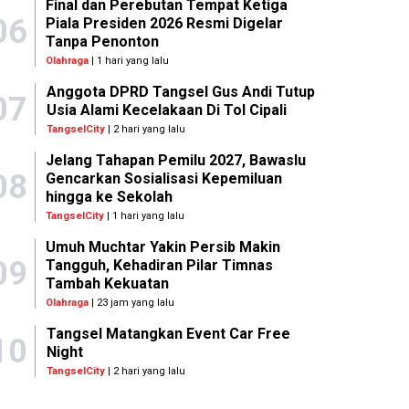
Final dan Perebutan Tempat Ketiga
06
Piala Presiden 2026 Resmi Digelar
Tanpa Penonton
Olahraga
| 1 hari yang lalu
Anggota DPRD Tangsel Gus Andi Tutup
07
Usia Alami Kecelakaan Di Tol Cipali
TangselCity
| 2 hari yang lalu
Jelang Tahapan Pemilu 2027, Bawaslu
08
Gencarkan Sosialisasi Kepemiluan
hingga ke Sekolah
TangselCity
| 1 hari yang lalu
Umuh Muchtar Yakin Persib Makin
09
Tangguh, Kehadiran Pilar Timnas
Tambah Kekuatan
Olahraga
| 23 jam yang lalu
Tangsel Matangkan Event Car Free
10
Night
TangselCity
| 2 hari yang lalu