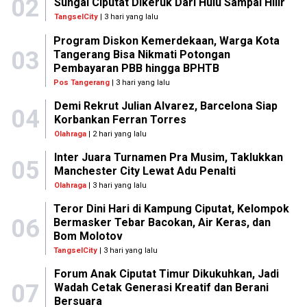
02
Sungai Ciputat Dikeruk Dari Hulu Sampai Hilir
TangselCity
| 3 hari yang lalu
Program Diskon Kemerdekaan, Warga Kota
03
Tangerang Bisa Nikmati Potongan
Pembayaran PBB hingga BPHTB
Pos Tangerang
| 3 hari yang lalu
Demi Rekrut Julian Alvarez, Barcelona Siap
04
Korbankan Ferran Torres
Olahraga
| 2 hari yang lalu
Inter Juara Turnamen Pra Musim, Taklukkan
05
Manchester City Lewat Adu Penalti
Olahraga
| 3 hari yang lalu
Teror Dini Hari di Kampung Ciputat, Kelompok
06
Bermasker Tebar Bacokan, Air Keras, dan
Bom Molotov
TangselCity
| 3 hari yang lalu
Forum Anak Ciputat Timur Dikukuhkan, Jadi
07
Wadah Cetak Generasi Kreatif dan Berani
Bersuara