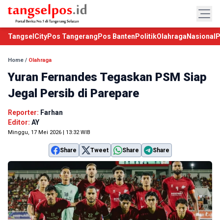
TangselCity
Pos Tangerang
Pos Banten
Politik
Olahraga
Nasional
P
Home
/
Olahraga
Yuran Fernandes Tegaskan PSM Siap
Jegal Persib di Parepare
Reporter:
Farhan
Editor:
AY
Minggu, 17 Mei 2026 | 13:32 WIB
Share
Tweet
Share
Share