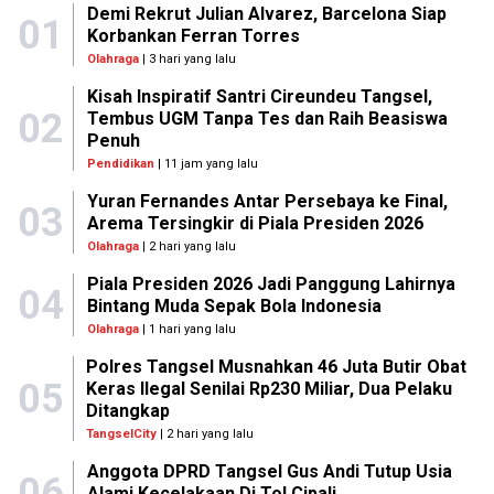
Demi Rekrut Julian Alvarez, Barcelona Siap
01
Korbankan Ferran Torres
Olahraga
| 3 hari yang lalu
Kisah Inspiratif Santri Cireundeu Tangsel,
02
Tembus UGM Tanpa Tes dan Raih Beasiswa
Penuh
Pendidikan
| 11 jam yang lalu
Yuran Fernandes Antar Persebaya ke Final,
03
Arema Tersingkir di Piala Presiden 2026
Olahraga
| 2 hari yang lalu
Piala Presiden 2026 Jadi Panggung Lahirnya
04
Bintang Muda Sepak Bola Indonesia
Olahraga
| 1 hari yang lalu
Polres Tangsel Musnahkan 46 Juta Butir Obat
05
Keras Ilegal Senilai Rp230 Miliar, Dua Pelaku
Ditangkap
TangselCity
| 2 hari yang lalu
Anggota DPRD Tangsel Gus Andi Tutup Usia
06
Alami Kecelakaan Di Tol Cipali