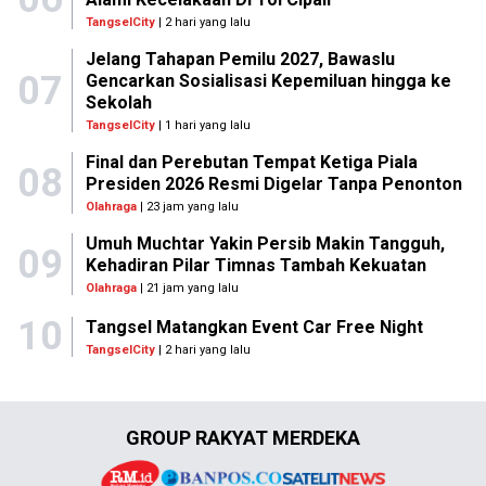
TangselCity
| 2 hari yang lalu
Jelang Tahapan Pemilu 2027, Bawaslu
07
Gencarkan Sosialisasi Kepemiluan hingga ke
Sekolah
TangselCity
| 1 hari yang lalu
Final dan Perebutan Tempat Ketiga Piala
08
Presiden 2026 Resmi Digelar Tanpa Penonton
Olahraga
| 23 jam yang lalu
Umuh Muchtar Yakin Persib Makin Tangguh,
09
Kehadiran Pilar Timnas Tambah Kekuatan
Olahraga
| 21 jam yang lalu
10
Tangsel Matangkan Event Car Free Night
TangselCity
| 2 hari yang lalu
GROUP RAKYAT MERDEKA