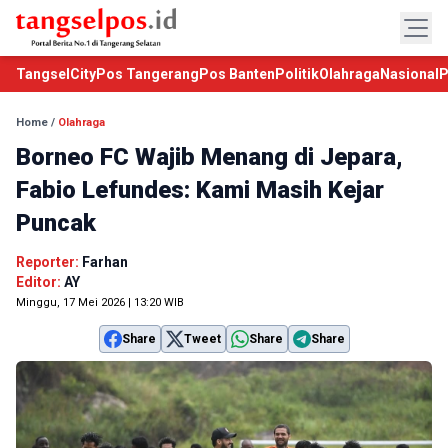
TangselCity
Pos Tangerang
Pos Banten
Politik
Olahraga
Nasional
P
Home
/
Olahraga
Borneo FC Wajib Menang di Jepara,
Fabio Lefundes: Kami Masih Kejar
Puncak
Reporter:
Farhan
Editor:
AY
Minggu, 17 Mei 2026 | 13:20 WIB
Share
Tweet
Share
Share