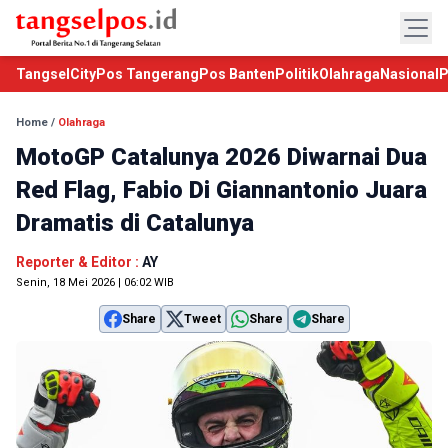
TangselCity
Pos Tangerang
Pos Banten
Politik
Olahraga
Nasional
P
Home
/
Olahraga
MotoGP Catalunya 2026 Diwarnai Dua
Red Flag, Fabio Di Giannantonio Juara
Dramatis di Catalunya
Reporter & Editor :
AY
Senin, 18 Mei 2026 | 06:02 WIB
Share
Tweet
Share
Share