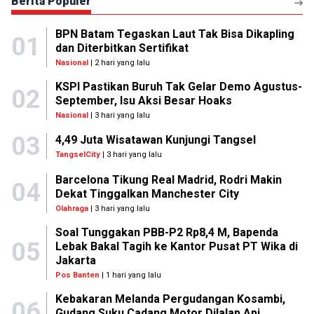
Berita Populer
BPN Batam Tegaskan Laut Tak Bisa Dikapling
01
dan Diterbitkan Sertifikat
Nasional
| 2 hari yang lalu
KSPI Pastikan Buruh Tak Gelar Demo Agustus-
02
September, Isu Aksi Besar Hoaks
Nasional
| 3 hari yang lalu
03
4,49 Juta Wisatawan Kunjungi Tangsel
TangselCity
| 3 hari yang lalu
Barcelona Tikung Real Madrid, Rodri Makin
04
Dekat Tinggalkan Manchester City
Olahraga
| 3 hari yang lalu
Soal Tunggakan PBB-P2 Rp8,4 M, Bapenda
05
Lebak Bakal Tagih ke Kantor Pusat PT Wika di
Jakarta
Pos Banten
| 1 hari yang lalu
Kebakaran Melanda Pergudangan Kosambi,
06
Gudang Suku Cadang Motor Dilalap Api