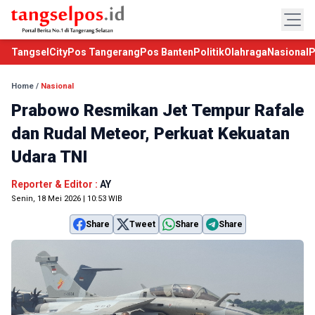
TangselCity
Pos Tangerang
Pos Banten
Politik
Olahraga
Nasional
P
Home
/
Nasional
Prabowo Resmikan Jet Tempur Rafale
dan Rudal Meteor, Perkuat Kekuatan
Udara TNI
Reporter & Editor :
AY
Senin, 18 Mei 2026 | 10:53 WIB
Share
Tweet
Share
Share