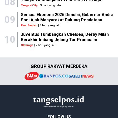
08
TangselCity
| 3 hari yang lalu
Sensus Ekonomi 2026 Dimulai, Gubernur Andra
09
Soni Ajak Masyarakat Dukung Pendataan
Pos Banten
| 2 hari yang lalu
Juventus Tumbangkan Chelsea, Derby Milan
10
Berakhir Imbang Jelang Tur Pramusim
Olahraga
| 2 hari yang lalu
GROUP RAKYAT MERDEKA
FOLLOW US