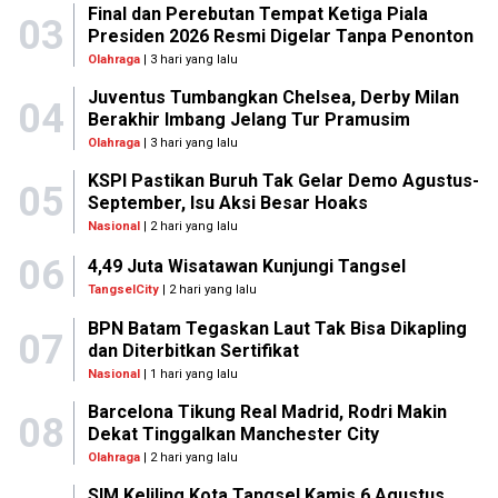
Final dan Perebutan Tempat Ketiga Piala
03
Presiden 2026 Resmi Digelar Tanpa Penonton
Olahraga
| 3 hari yang lalu
Juventus Tumbangkan Chelsea, Derby Milan
04
Berakhir Imbang Jelang Tur Pramusim
Olahraga
| 3 hari yang lalu
KSPI Pastikan Buruh Tak Gelar Demo Agustus-
05
September, Isu Aksi Besar Hoaks
Nasional
| 2 hari yang lalu
06
4,49 Juta Wisatawan Kunjungi Tangsel
TangselCity
| 2 hari yang lalu
BPN Batam Tegaskan Laut Tak Bisa Dikapling
07
dan Diterbitkan Sertifikat
Nasional
| 1 hari yang lalu
Barcelona Tikung Real Madrid, Rodri Makin
08
Dekat Tinggalkan Manchester City
Olahraga
| 2 hari yang lalu
SIM Keliling Kota Tangsel Kamis 6 Agustus