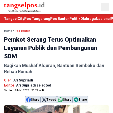
TangselCity
Pos Tangerang
Pos Banten
Politik
Olahraga
Nasional
P
Home
/
Pos Banten
Pemkot Serang Terus Optimalkan
Layanan Publik dan Pembangunan
SDM
Bagikan Mushaf Alquran, Bantuan Sembako dan
Rehab Rumah
Oleh:
Ari Supriadi
Editor:
Ari Supriadi selected
Senin, 18 Mei 2026 | 20:29 WIB
Share
Tweet
Share
Share