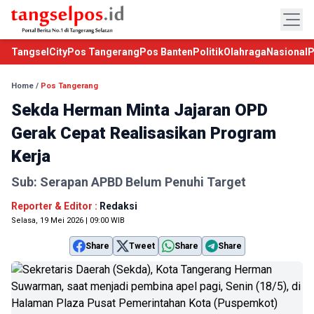
TangselCity
Pos Tangerang
Pos Banten
Politik
Olahraga
Nasional
P
Home
/
Pos Tangerang
Sekda Herman Minta Jajaran OPD
Gerak Cepat Realisasikan Program
Kerja
Sub: Serapan APBD Belum Penuhi Target
Reporter & Editor :
Redaksi
Selasa, 19 Mei 2026 | 09:00 WIB
Share
Tweet
Share
Share