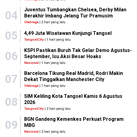
Juventus Tumbangkan Chelsea, Derby Milan
04
Berakhir Imbang Jelang Tur Pramusim
Olahraga
| 2 hari yang lalu
05
4,49 Juta Wisatawan Kunjungi Tangsel
TangselCity
| 1 hari yang lalu
KSPI Pastikan Buruh Tak Gelar Demo Agustus-
06
September, Isu Aksi Besar Hoaks
Nasional
| 1 hari yang lalu
Barcelona Tikung Real Madrid, Rodri Makin
07
Dekat Tinggalkan Manchester City
Olahraga
| 1 hari yang lalu
SIM Keliling Kota Tangsel Kamis 6 Agustus
08
2026
TangselCity
| 2 hari yang lalu
BGN Gandeng Kemenkes Perkuat Program
09
MBG
Nasional
| 2 hari yang lalu