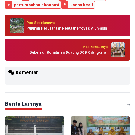
#
pertumbuhan ekonomi
#
usaha kecil
Pos Sebelumnya:
Puluhan Perusahaan Rebutan Proyek Alun-alun
Pos Berikutnya:
Gubernur Komitmen Dukung DOB Cilangkahan
Komentar:
Berita Lainnya