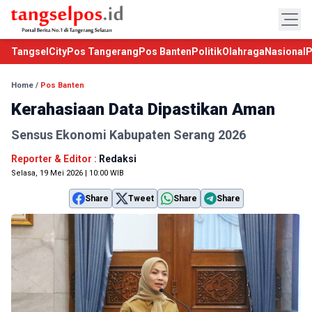
TangselCity
Pos Tangerang
Pos Banten
Politik
Olahraga
Nasional
P
Home
/
Pos Banten
Kerahasiaan Data Dipastikan Aman
Sensus Ekonomi Kabupaten Serang 2026
Reporter & Editor :
Redaksi
Selasa, 19 Mei 2026 | 10:00 WIB
Share
Tweet
Share
Share