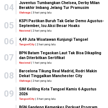
Juventus Tumbangkan Chelsea, Derby Milan
04
Berakhir Imbang Jelang Tur Pramusim
Olahraga
| 3 hari yang lalu
KSPI Pastikan Buruh Tak Gelar Demo Agustus-
05
September, Isu Aksi Besar Hoaks
Nasional
| 2 hari yang lalu
06
4,49 Juta Wisatawan Kunjungi Tangsel
TangselCity
| 2 hari yang lalu
BPN Batam Tegaskan Laut Tak Bisa Dikapling
07
dan Diterbitkan Sertifikat
Nasional
| 1 hari yang lalu
Barcelona Tikung Real Madrid, Rodri Makin
08
Dekat Tinggalkan Manchester City
Olahraga
| 2 hari yang lalu
SIM Keliling Kota Tangsel Kamis 6 Agustus
09
2026
TangselCity
| 3 hari yang lalu
BGN Gandeng Kemenkes Perkuat Program