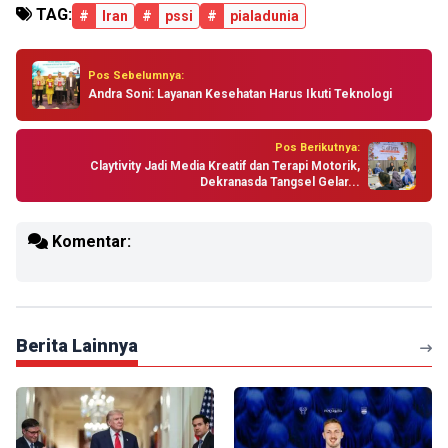
TAG:
#
Iran
#
pssi
#
pialadunia
Pos Sebelumnya:
Andra Soni: Layanan Kesehatan Harus Ikuti Teknologi
Pos Berikutnya:
Claytivity Jadi Media Kreatif dan Terapi Motorik,
Dekranasda Tangsel Gelar...
Komentar:
Berita Lainnya