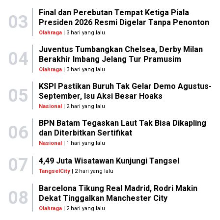
Final dan Perebutan Tempat Ketiga Piala
03
Presiden 2026 Resmi Digelar Tanpa Penonton
Olahraga
| 3 hari yang lalu
Juventus Tumbangkan Chelsea, Derby Milan
04
Berakhir Imbang Jelang Tur Pramusim
Olahraga
| 3 hari yang lalu
KSPI Pastikan Buruh Tak Gelar Demo Agustus-
05
September, Isu Aksi Besar Hoaks
Nasional
| 2 hari yang lalu
BPN Batam Tegaskan Laut Tak Bisa Dikapling
06
dan Diterbitkan Sertifikat
Nasional
| 1 hari yang lalu
07
4,49 Juta Wisatawan Kunjungi Tangsel
TangselCity
| 2 hari yang lalu
Barcelona Tikung Real Madrid, Rodri Makin
08
Dekat Tinggalkan Manchester City
Olahraga
| 2 hari yang lalu