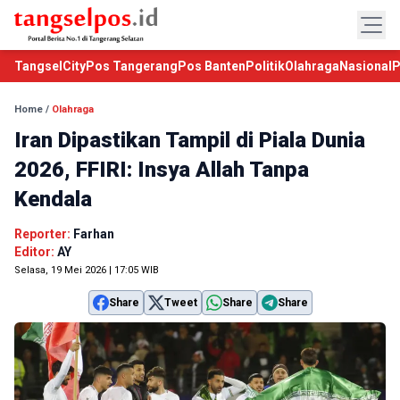
TangselCity
Pos Tangerang
Pos Banten
Politik
Olahraga
Nasional
P
Home
/
Olahraga
Iran Dipastikan Tampil di Piala Dunia
2026, FFIRI: Insya Allah Tanpa
Kendala
Reporter:
Farhan
Editor:
AY
Selasa, 19 Mei 2026 | 17:05 WIB
Share
Tweet
Share
Share