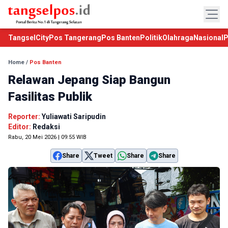
TangselCity
Pos Tangerang
Pos Banten
Politik
Olahraga
Nasional
P
Home
/
Pos Banten
Relawan Jepang Siap Bangun
Fasilitas Publik
Reporter:
Yuliawati Saripudin
Editor:
Redaksi
Rabu, 20 Mei 2026 | 09:55 WIB
Share
Tweet
Share
Share