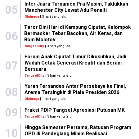
Inter Juara Turnamen Pra Musim, Taklukkan
05
Manchester City Lewat Adu Penalti
Olahraga
| 3 hari yang lalu
Teror Dini Hari di Kampung Ciputat, Kelompok
06
Bermasker Tebar Bacokan, Air Keras, dan
Bom Molotov
TangselCity
| 3 hari yang lalu
Forum Anak Ciputat Timur Dikukuhkan, Jadi
07
Wadah Cetak Generasi Kreatif dan Berani
Bersuara
TangselCity
| 3 hari yang lalu
Yuran Fernandes Antar Persebaya ke Final,
08
Arema Tersingkir di Piala Presiden 2026
Olahraga
| 1 hari yang lalu
09
Fraksi PDIP Tangsel Apresiasi Putusan MK
TangselCity
| 3 hari yang lalu
Hingga Semester Pertama, Ratusan Program
10
OPD di Pandeglang Minim Realisasi