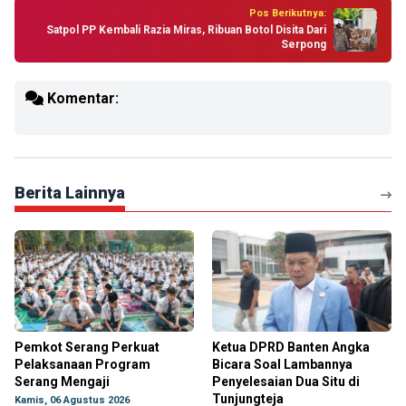
Pos Berikutnya:
Satpol PP Kembali Razia Miras, Ribuan Botol Disita Dari
Serpong
Komentar:
Berita Lainnya
Pemkot Serang Perkuat
Ketua DPRD Banten Angka
Pelaksanaan Program
Bicara Soal Lambannya
Serang Mengaji
Penyelesaian Dua Situ di
Tunjungteja
Kamis, 06 Agustus 2026