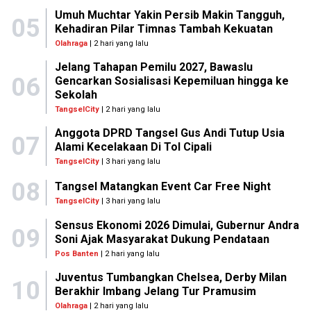
Umuh Muchtar Yakin Persib Makin Tangguh,
05
Kehadiran Pilar Timnas Tambah Kekuatan
Olahraga
| 2 hari yang lalu
Jelang Tahapan Pemilu 2027, Bawaslu
06
Gencarkan Sosialisasi Kepemiluan hingga ke
Sekolah
TangselCity
| 2 hari yang lalu
Anggota DPRD Tangsel Gus Andi Tutup Usia
07
Alami Kecelakaan Di Tol Cipali
TangselCity
| 3 hari yang lalu
08
Tangsel Matangkan Event Car Free Night
TangselCity
| 3 hari yang lalu
Sensus Ekonomi 2026 Dimulai, Gubernur Andra
09
Soni Ajak Masyarakat Dukung Pendataan
Pos Banten
| 2 hari yang lalu
Juventus Tumbangkan Chelsea, Derby Milan
10
Berakhir Imbang Jelang Tur Pramusim
Olahraga
| 2 hari yang lalu