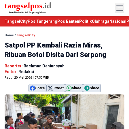
TangselCity
Pos Tangerang
Pos Banten
Politik
Olahraga
Nasional
P
Home
/
TangselCity
Satpol PP Kembali Razia Miras,
Ribuan Botol Disita Dari Serpong
Reporter:
Rachman Deniansyah
Editor:
Redaksi
Rabu, 20 Mei 2026 | 07:30 WIB
Share
Tweet
Share
Share