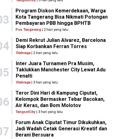
TangselCity
| 3 hari yang lalu
Program Diskon Kemerdekaan, Warga
03
Kota Tangerang Bisa Nikmati Potongan
Pembayaran PBB hingga BPHTB
Pos Tangerang
| 2 hari yang lalu
Demi Rekrut Julian Alvarez, Barcelona
04
Siap Korbankan Ferran Torres
Olahraga
| 2 hari yang lalu
Inter Juara Turnamen Pra Musim,
05
Taklukkan Manchester City Lewat Adu
Penalti
Olahraga
| 3 hari yang lalu
Teror Dini Hari di Kampung Ciputat,
06
Kelompok Bermasker Tebar Bacokan,
Air Keras, dan Bom Molotov
TangselCity
| 3 hari yang lalu
Forum Anak Ciputat Timur Dikukuhkan,
07
Jadi Wadah Cetak Generasi Kreatif dan
Berani Bersuara