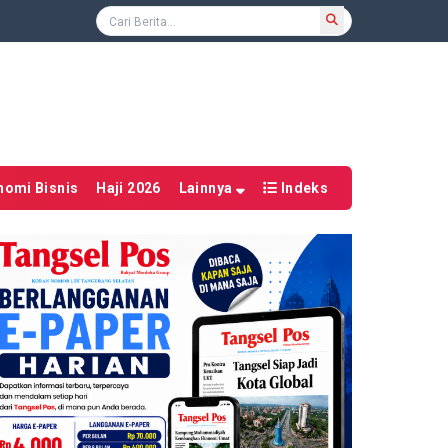
nomi Bisnis
Haji 2026
Lainnya
Indeks