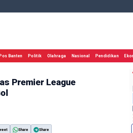
Pos Banten
Politik
Olahraga
Nasional
Pendidikan
Eko
as Premier League
ol
weet
Share
Share