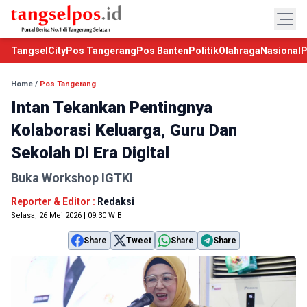
TangselCity
Pos Tangerang
Pos Banten
Politik
Olahraga
Nasional
P
Home
/
Pos Tangerang
Intan Tekankan Pentingnya
Kolaborasi Keluarga, Guru Dan
Sekolah Di Era Digital
Buka Workshop IGTKI
Reporter & Editor :
Redaksi
Selasa, 26 Mei 2026 | 09:30 WIB
Share
Tweet
Share
Share