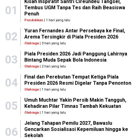
Kisah Inspiratif Santri Cireundeu Tangsel,
01
Tembus UGM Tanpa Tes dan Raih Beasiswa
Penuh
Pendidikan
| 1 hari yang lalu
Yuran Fernandes Antar Persebaya ke Final,
02
Arema Tersingkir di Piala Presiden 2026
Olahraga
| 3 hari yang lalu
Piala Presiden 2026 Jadi Panggung Lahirnya
03
Bintang Muda Sepak Bola Indonesia
Olahraga
| 2 hari yang lalu
Final dan Perebutan Tempat Ketiga Piala
04
Presiden 2026 Resmi Digelar Tanpa Penonton
Olahraga
| 1 hari yang lalu
Umuh Muchtar Yakin Persib Makin Tangguh,
05
Kehadiran Pilar Timnas Tambah Kekuatan
Olahraga
| 1 hari yang lalu
Jelang Tahapan Pemilu 2027, Bawaslu
06
Gencarkan Sosialisasi Kepemiluan hingga ke
Sekolah