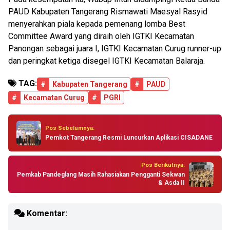
PAUD Kabupaten Tangerang Rismawati Maesyal Rasyid
menyerahkan piala kepada pemenang lomba Best
Committee Award yang diraih oleh IGTKI Kecamatan
Panongan sebagai juara I, IGTKI Kecamatan Curug runner-up
dan peringkat ketiga disegel IGTKI Kecamatan Balaraja.
TAG:
#
Kabupaten Tangerang
#
PAUD
#
Kecamatan Curug
#
PGRI
Pos Sebelumnya:
Pemkot Tangerang Resmi Luncurkan Aplikasi CISADANE
Pos Berikutnya:
Pemkab Pandeglang Masih Rahasiakan Pengganti Sekwan
& Asda II
Komentar: