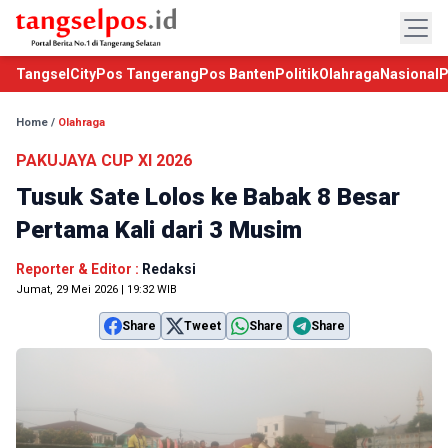
TangselCity
Pos Tangerang
Pos Banten
Politik
Olahraga
Nasional
P
Home
/
Olahraga
PAKUJAYA CUP XI 2026
Tusuk Sate Lolos ke Babak 8 Besar
Pertama Kali dari 3 Musim
Reporter & Editor :
Redaksi
Jumat, 29 Mei 2026 | 19:32 WIB
Share
Tweet
Share
Share