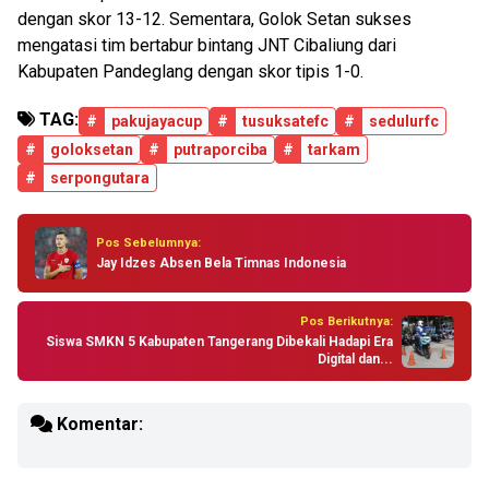
dengan skor 13-12. Sementara, Golok Setan sukses
mengatasi tim bertabur bintang JNT Cibaliung dari
Kabupaten Pandeglang dengan skor tipis 1-0.
TAG:
#
pakujayacup
#
tusuksatefc
#
sedulurfc
#
goloksetan
#
putraporciba
#
tarkam
#
serpongutara
Pos Sebelumnya:
Jay Idzes Absen Bela Timnas Indonesia
Pos Berikutnya:
Siswa SMKN 5 Kabupaten Tangerang Dibekali Hadapi Era
Digital dan...
Komentar: