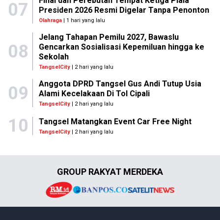
Final dan Perebutan Tempat Ketiga Piala
07
Presiden 2026 Resmi Digelar Tanpa Penonton
Olahraga
| 1 hari yang lalu
Jelang Tahapan Pemilu 2027, Bawaslu
08
Gencarkan Sosialisasi Kepemiluan hingga ke
Sekolah
TangselCity
| 2 hari yang lalu
Anggota DPRD Tangsel Gus Andi Tutup Usia
09
Alami Kecelakaan Di Tol Cipali
TangselCity
| 2 hari yang lalu
10
Tangsel Matangkan Event Car Free Night
TangselCity
| 2 hari yang lalu
GROUP RAKYAT MERDEKA