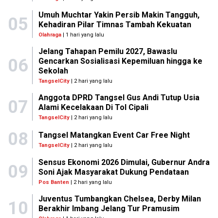
Umuh Muchtar Yakin Persib Makin Tangguh,
05
Kehadiran Pilar Timnas Tambah Kekuatan
Olahraga
| 1 hari yang lalu
Jelang Tahapan Pemilu 2027, Bawaslu
06
Gencarkan Sosialisasi Kepemiluan hingga ke
Sekolah
TangselCity
| 2 hari yang lalu
Anggota DPRD Tangsel Gus Andi Tutup Usia
07
Alami Kecelakaan Di Tol Cipali
TangselCity
| 2 hari yang lalu
08
Tangsel Matangkan Event Car Free Night
TangselCity
| 2 hari yang lalu
Sensus Ekonomi 2026 Dimulai, Gubernur Andra
09
Soni Ajak Masyarakat Dukung Pendataan
Pos Banten
| 2 hari yang lalu
Juventus Tumbangkan Chelsea, Derby Milan
10
Berakhir Imbang Jelang Tur Pramusim