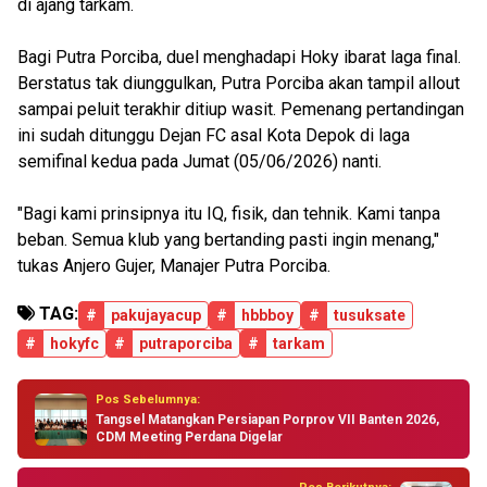
di ajang tarkam.
Bagi Putra Porciba, duel menghadapi Hoky ibarat laga final.
Berstatus tak diunggulkan, Putra Porciba akan tampil allout
sampai peluit terakhir ditiup wasit. Pemenang pertandingan
ini sudah ditunggu Dejan FC asal Kota Depok di laga
semifinal kedua pada Jumat (05/06/2026) nanti.
"Bagi kami prinsipnya itu IQ, fisik, dan tehnik. Kami tanpa
beban. Semua klub yang bertanding pasti ingin menang,"
tukas Anjero Gujer, Manajer Putra Porciba.
TAG:
#
pakujayacup
#
hbbboy
#
tusuksate
#
hokyfc
#
putraporciba
#
tarkam
Pos Sebelumnya:
Tangsel Matangkan Persiapan Porprov VII Banten 2026,
CDM Meeting Perdana Digelar