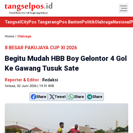
TangselCity
Pos Tangerang
Pos Banten
Politik
Olahraga
Nasional
P
Home
/
Olahraga
8 BESAR PAKUJAYA CUP XI 2026
Begitu Mudah HBB Boy Gelontor 4 Gol
Ke Gawang Tusuk Sate
Reporter & Editor :
Redaksi
Selasa, 02 Juni 2026 | 19:31 WIB
Share
Tweet
Share
Share