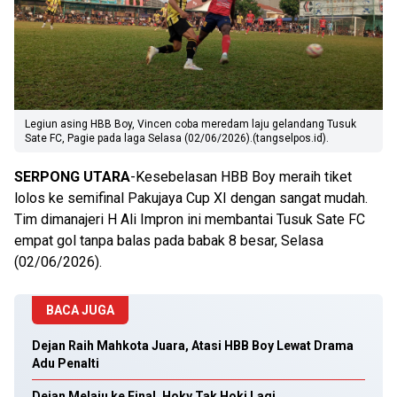
Legiun asing HBB Boy, Vincen coba meredam laju gelandang Tusuk
Sate FC, Pagie pada laga Selasa (02/06/2026).(tangselpos.id).
SERPONG UTARA
-Kesebelasan HBB Boy meraih tiket
lolos ke semifinal Pakujaya Cup XI dengan sangat mudah.
Tim dimanajeri H Ali Impron ini membantai Tusuk Sate FC
empat gol tanpa balas pada babak 8 besar, Selasa
(02/06/2026).
BACA JUGA
Dejan Raih Mahkota Juara, Atasi HBB Boy Lewat Drama
Adu Penalti
Dejan Melaju ke Final, Hoky Tak Hoki Lagi