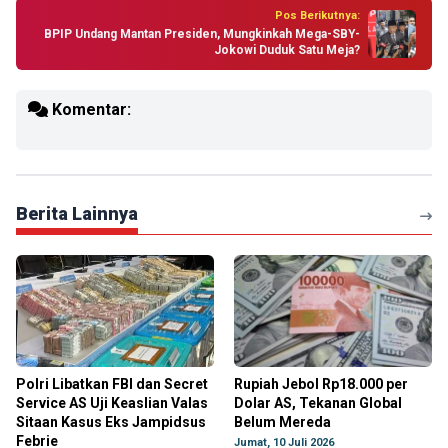
Pos Berikutnya:
BPIP Undang Mantan Presiden, Mungkinkah Mega-SBY-
Jokowi Duduk Satu Meja?
Komentar:
Berita Lainnya
Polri Libatkan FBI dan Secret
Rupiah Jebol Rp18.000 per
Service AS Uji Keaslian Valas
Dolar AS, Tekanan Global
Sitaan Kasus Eks Jampidsus
Belum Mereda
Febrie
Jumat, 10 Juli 2026