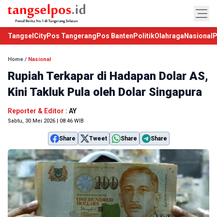
TangselCity
Pos Tangerang
Pos Banten
Politik
Olahraga
Nasional
P
Home
/
Nasional
Rupiah Terkapar di Hadapan Dolar AS,
Kini Takluk Pula oleh Dolar Singapura
Reporter & Editor :
AY
Sabtu, 30 Mei 2026 | 08:46 WIB
Share
Tweet
Share
Share