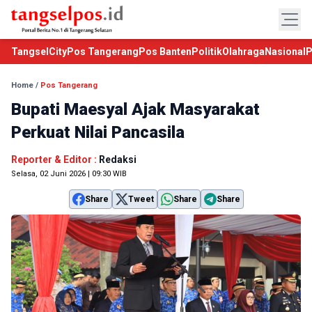
TangselCity
Pos Tangerang
Pos Banten
Politik
Olahraga
Nasional
P
Home
/
Pos Tangerang
Bupati Maesyal Ajak Masyarakat
Perkuat Nilai Pancasila
Reporter & Editor :
Redaksi
Selasa, 02 Juni 2026 | 09:30 WIB
Share
Tweet
Share
Share