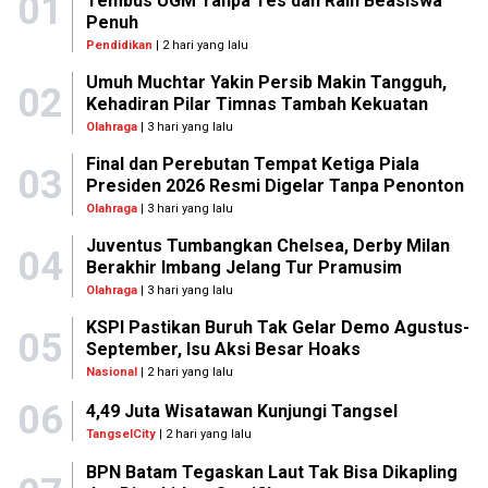
01
Tembus UGM Tanpa Tes dan Raih Beasiswa
Penuh
Pendidikan
| 2 hari yang lalu
Umuh Muchtar Yakin Persib Makin Tangguh,
02
Kehadiran Pilar Timnas Tambah Kekuatan
Olahraga
| 3 hari yang lalu
Final dan Perebutan Tempat Ketiga Piala
03
Presiden 2026 Resmi Digelar Tanpa Penonton
Olahraga
| 3 hari yang lalu
Juventus Tumbangkan Chelsea, Derby Milan
04
Berakhir Imbang Jelang Tur Pramusim
Olahraga
| 3 hari yang lalu
KSPI Pastikan Buruh Tak Gelar Demo Agustus-
05
September, Isu Aksi Besar Hoaks
Nasional
| 2 hari yang lalu
06
4,49 Juta Wisatawan Kunjungi Tangsel
TangselCity
| 2 hari yang lalu
BPN Batam Tegaskan Laut Tak Bisa Dikapling