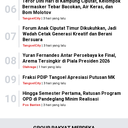
Teror Dini Hari di Kampung Ciputat, Kelompok
06
Bermasker Tebar Bacokan, Air Keras, dan
Bom Molotov
TangselCity
| 3 hari yang lalu
Forum Anak Ciputat Timur Dikukuhkan, Jadi
07
Wadah Cetak Generasi Kreatif dan Berani
Bersuara
TangselCity
| 3 hari yang lalu
Yuran Fernandes Antar Persebaya ke Final,
08
Arema Tersingkir di Piala Presiden 2026
Olahraga
| 1 hari yang lalu
09
Fraksi PDIP Tangsel Apresiasi Putusan MK
TangselCity
| 3 hari yang lalu
Hingga Semester Pertama, Ratusan Program
10
OPD di Pandeglang Minim Realisasi
Pos Banten
| 3 hari yang lalu
GROUP RAKYAT MERDEKA