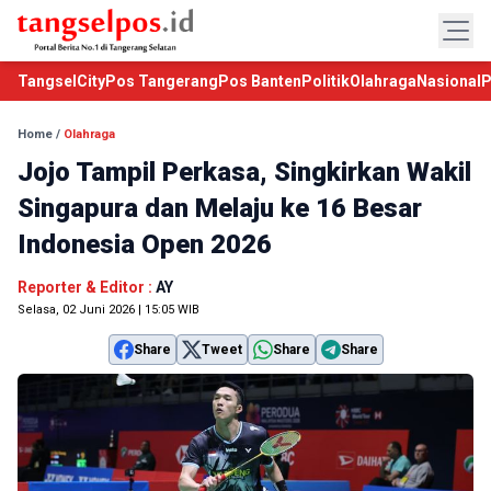
TangselCity
Pos Tangerang
Pos Banten
Politik
Olahraga
Nasional
P
Home
/
Olahraga
Jojo Tampil Perkasa, Singkirkan Wakil
Singapura dan Melaju ke 16 Besar
Indonesia Open 2026
Reporter & Editor :
AY
Selasa, 02 Juni 2026 | 15:05 WIB
Share
Tweet
Share
Share