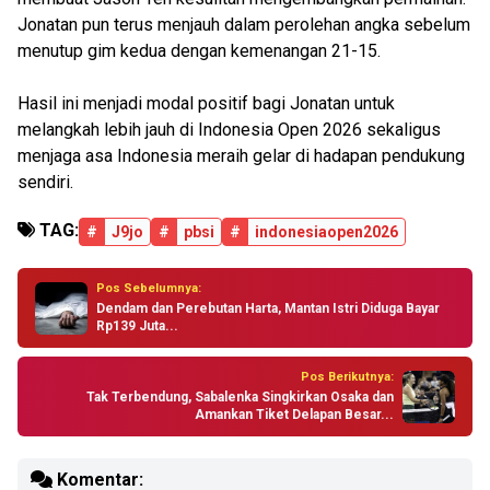
Jonatan pun terus menjauh dalam perolehan angka sebelum
menutup gim kedua dengan kemenangan 21-15.
Hasil ini menjadi modal positif bagi Jonatan untuk
melangkah lebih jauh di Indonesia Open 2026 sekaligus
menjaga asa Indonesia meraih gelar di hadapan pendukung
sendiri.
TAG:
#
J9jo
#
pbsi
#
indonesiaopen2026
Pos Sebelumnya:
Dendam dan Perebutan Harta, Mantan Istri Diduga Bayar
Rp139 Juta...
Pos Berikutnya:
Tak Terbendung, Sabalenka Singkirkan Osaka dan
Amankan Tiket Delapan Besar...
Komentar: