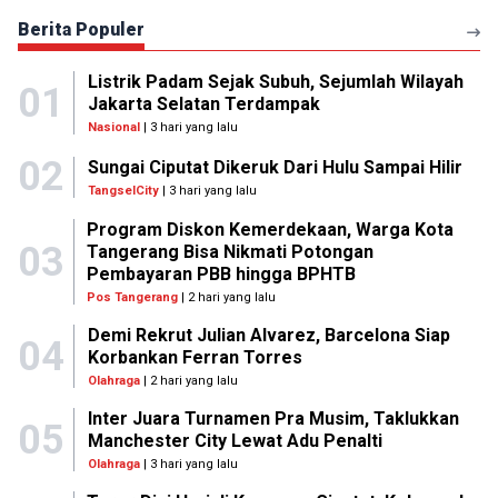
Berita Populer
Listrik Padam Sejak Subuh, Sejumlah Wilayah
01
Jakarta Selatan Terdampak
Nasional
| 3 hari yang lalu
02
Sungai Ciputat Dikeruk Dari Hulu Sampai Hilir
TangselCity
| 3 hari yang lalu
Program Diskon Kemerdekaan, Warga Kota
03
Tangerang Bisa Nikmati Potongan
Pembayaran PBB hingga BPHTB
Pos Tangerang
| 2 hari yang lalu
Demi Rekrut Julian Alvarez, Barcelona Siap
04
Korbankan Ferran Torres
Olahraga
| 2 hari yang lalu
Inter Juara Turnamen Pra Musim, Taklukkan
05
Manchester City Lewat Adu Penalti
Olahraga
| 3 hari yang lalu