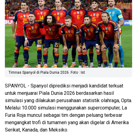
Timnas Spanyol di Piala Dunia 2026. Foto : Ist
SPANYOL - Spanyol diprediksi menjadi kandidat terkuat
untuk menjuarai Piala Dunia 2026 berdasarkan hasil
simulasi yang dilakukan perusahaan statistik olahraga, Opta.
Melalui 10.000 simulasi menggunakan supercomputer, La
Furia Roja muncul sebagai tim dengan peluang terbesar
mengangkat trofi di turnamen yang akan digelar di Amerika
Serikat, Kanada, dan Meksiko.