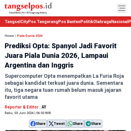
TangselCity
Pos Tangerang
Pos Banten
Politik
Olahraga
Nasional
P
Home
/
Piala Dunia 2026
Prediksi Opta: Spanyol Jadi Favorit
Juara Piala Dunia 2026, Lampaui
Argentina dan Inggris
Supercomputer Opta menempatkan La Furia Roja
sebagai kandidat terkuat juara dunia. Sementara
itu, tiga negara tuan rumah belum masuk jajaran
favorit utama
Reporter & Editor :
AY
Rabu, 03 Juni 2026 | 06:50 WIB
Share
Tweet
Share
Share