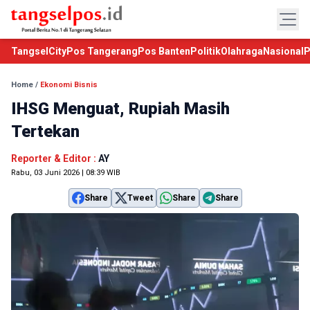
TangselCity
Pos Tangerang
Pos Banten
Politik
Olahraga
Nasional
P
Home
/
Ekonomi Bisnis
IHSG Menguat, Rupiah Masih
Tertekan
Reporter & Editor :
AY
Rabu, 03 Juni 2026 | 08:39 WIB
Share
Tweet
Share
Share