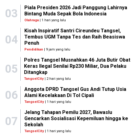
Piala Presiden 2026 Jadi Panggung Lahirnya
03
Bintang Muda Sepak Bola Indonesia
Olahraga
| 1 hari yang lalu
Kisah Inspiratif Santri Cireundeu Tangsel,
04
Tembus UGM Tanpa Tes dan Raih Beasiswa
Penuh
Pendidikan
| 9 jam yang lalu
Polres Tangsel Musnahkan 46 Juta Butir Obat
05
Keras Ilegal Senilai Rp230 Miliar, Dua Pelaku
Ditangkap
TangselCity
| 2 hari yang lalu
Anggota DPRD Tangsel Gus Andi Tutup Usia
06
Alami Kecelakaan Di Tol Cipali
TangselCity
| 1 hari yang lalu
Jelang Tahapan Pemilu 2027, Bawaslu
07
Gencarkan Sosialisasi Kepemiluan hingga ke
Sekolah
TangselCity
| 1 hari yang lalu