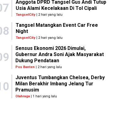
Anggota DPRD Tangsel Gus Andi Tutup
07
Usia Alami Kecelakaan Di Tol Cipali
TangselCity
| 2 hari yang lalu
Tangsel Matangkan Event Car Free
08
Night
TangselCity
| 2 hari yang lalu
Sensus Ekonomi 2026 Dimulai,
09
Gubernur Andra Soni Ajak Masyarakat
Dukung Pendataan
Pos Banten
| 2 hari yang lalu
Juventus Tumbangkan Chelsea, Derby
10
Milan Berakhir Imbang Jelang Tur
Pramusim
Olahraga
| 1 hari yang lalu