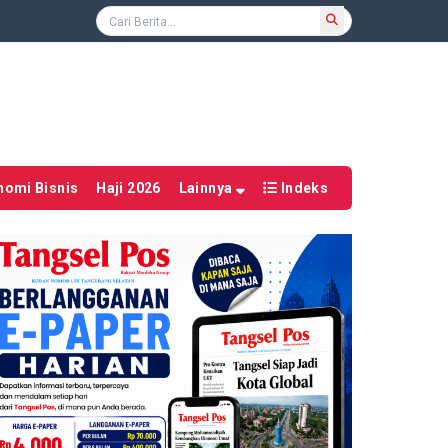
nomi Bisnis
Haji 2026
Lainnya
Indeks