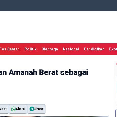
Pos Banten
Politik
Olahraga
Nasional
Pendidikan
Eko
an Amanah Berat sebagai
weet
Share
Share