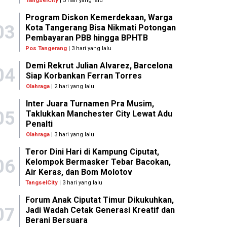
TangselCity
| 3 hari yang lalu
Program Diskon Kemerdekaan, Warga
03
Kota Tangerang Bisa Nikmati Potongan
Pembayaran PBB hingga BPHTB
Pos Tangerang
| 3 hari yang lalu
Demi Rekrut Julian Alvarez, Barcelona
04
Siap Korbankan Ferran Torres
Olahraga
| 2 hari yang lalu
Inter Juara Turnamen Pra Musim,
05
Taklukkan Manchester City Lewat Adu
Penalti
Olahraga
| 3 hari yang lalu
Teror Dini Hari di Kampung Ciputat,
06
Kelompok Bermasker Tebar Bacokan,
Air Keras, dan Bom Molotov
TangselCity
| 3 hari yang lalu
Forum Anak Ciputat Timur Dikukuhkan,
07
Jadi Wadah Cetak Generasi Kreatif dan
Berani Bersuara