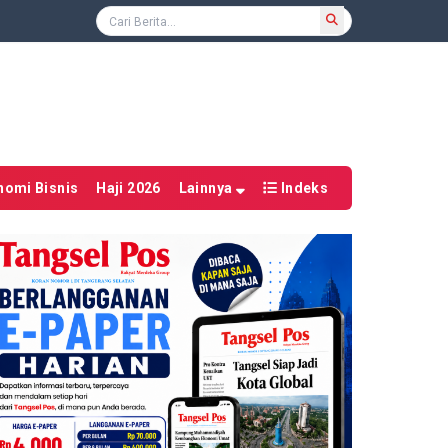
nomi Bisnis
Haji 2026
Lainnya
Indeks