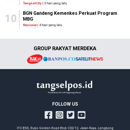
TangselCity
| 3 hari yang lalu
BGN Gandeng Kemenkes Perkuat Program
10
MBG
Nasional
| 3 hari yang lalu
GROUP RAKYAT MERDEKA
FOLLOW US
ITC BSD, Ruko Golden Road Blok C32/12, Jalan Raya, Lengkong