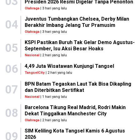
03
Presiden 2026 Resmi Digelar Tanpa Penonton
Olahraga
| 3 hari yang lalu
Juventus Tumbangkan Chelsea, Derby Milan
04
Berakhir Imbang Jelang Tur Pramusim
Olahraga
| 3 hari yang lalu
KSPI Pastikan Buruh Tak Gelar Demo Agustus-
05
September, Isu Aksi Besar Hoaks
Nasional
| 2 hari yang lalu
06
4,49 Juta Wisatawan Kunjungi Tangsel
TangselCity
| 2 hari yang lalu
BPN Batam Tegaskan Laut Tak Bisa Dikapling
07
dan Diterbitkan Sertifikat
Nasional
| 1 hari yang lalu
Barcelona Tikung Real Madrid, Rodri Makin
08
Dekat Tinggalkan Manchester City
Olahraga
| 2 hari yang lalu
SIM Keliling Kota Tangsel Kamis 6 Agustus
09
2026