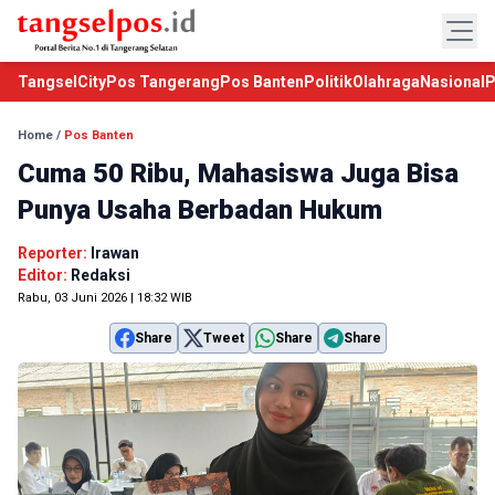
TangselCity
Pos Tangerang
Pos Banten
Politik
Olahraga
Nasional
P
Home
/
Pos Banten
Cuma 50 Ribu, Mahasiswa Juga Bisa
Punya Usaha Berbadan Hukum
Reporter:
Irawan
Editor:
Redaksi
Rabu, 03 Juni 2026 | 18:32 WIB
Share
Tweet
Share
Share