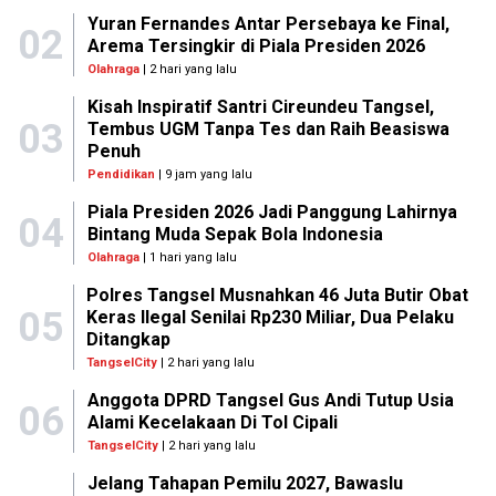
Yuran Fernandes Antar Persebaya ke Final,
02
Arema Tersingkir di Piala Presiden 2026
Olahraga
| 2 hari yang lalu
Kisah Inspiratif Santri Cireundeu Tangsel,
03
Tembus UGM Tanpa Tes dan Raih Beasiswa
Penuh
Pendidikan
| 9 jam yang lalu
Piala Presiden 2026 Jadi Panggung Lahirnya
04
Bintang Muda Sepak Bola Indonesia
Olahraga
| 1 hari yang lalu
Polres Tangsel Musnahkan 46 Juta Butir Obat
05
Keras Ilegal Senilai Rp230 Miliar, Dua Pelaku
Ditangkap
TangselCity
| 2 hari yang lalu
Anggota DPRD Tangsel Gus Andi Tutup Usia
06
Alami Kecelakaan Di Tol Cipali
TangselCity
| 2 hari yang lalu
Jelang Tahapan Pemilu 2027, Bawaslu