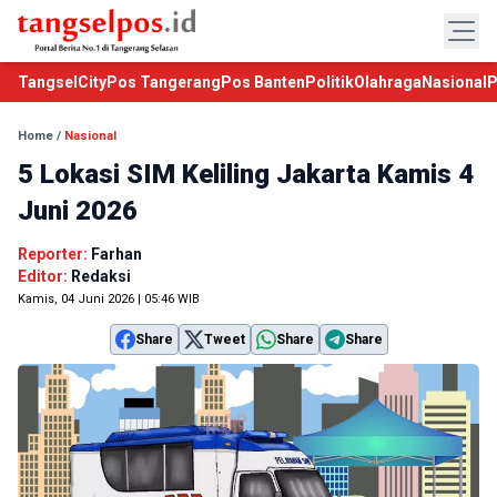
TangselCity
Pos Tangerang
Pos Banten
Politik
Olahraga
Nasional
P
Home
/
Nasional
5 Lokasi SIM Keliling Jakarta Kamis 4
Juni 2026
Reporter:
Farhan
Editor:
Redaksi
Kamis, 04 Juni 2026 | 05:46 WIB
Share
Tweet
Share
Share