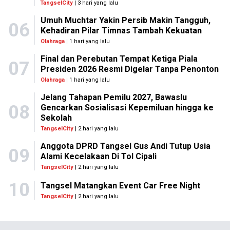
TangselCity
| 3 hari yang lalu
Umuh Muchtar Yakin Persib Makin Tangguh,
06
Kehadiran Pilar Timnas Tambah Kekuatan
Olahraga
| 1 hari yang lalu
Final dan Perebutan Tempat Ketiga Piala
07
Presiden 2026 Resmi Digelar Tanpa Penonton
Olahraga
| 1 hari yang lalu
Jelang Tahapan Pemilu 2027, Bawaslu
08
Gencarkan Sosialisasi Kepemiluan hingga ke
Sekolah
TangselCity
| 2 hari yang lalu
Anggota DPRD Tangsel Gus Andi Tutup Usia
09
Alami Kecelakaan Di Tol Cipali
TangselCity
| 2 hari yang lalu
10
Tangsel Matangkan Event Car Free Night
TangselCity
| 2 hari yang lalu