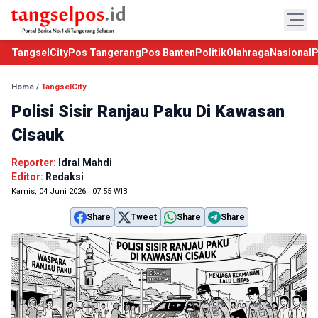
TangselCity
Pos Tangerang
Pos Banten
Politik
Olahraga
Nasional
P
Home
/
TangselCity
Polisi Sisir Ranjau Paku Di Kawasan
Cisauk
Reporter:
Idral Mahdi
Editor:
Redaksi
Kamis, 04 Juni 2026 | 07:55 WIB
Share
Tweet
Share
Share