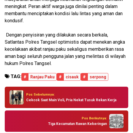
meningkat. Peran aktif warga juga dinilai penting dalam
membantu menciptakan kondisi lalu lintas yang aman dan
kondusif.
Dengan penyisiran yang dilakukan secara berkala,
Satlantas Polres Tangsel optimistis dapat menekan angka
kecelakaan akibat ranjau paku sekaligus memberikan rasa
aman bagi seluruh pengguna jalan yang melintas di wilayah
hukum Polres Tangsel.
TAG:
#
Ranjau Paku
#
cisauk
#
serpong
Pos Sebelumnya:
Cekcok Saat Main Voli, Pria Nekat Tusuk Rekan Kerja
Pos Berikutnya:
Tiga Kecamatan Rawan Kekeringan