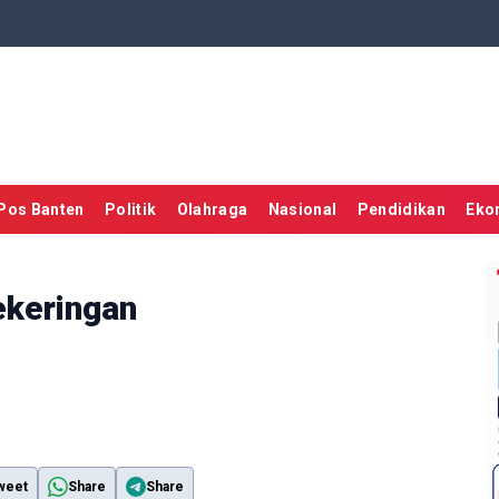
Pos Banten
Politik
Olahraga
Nasional
Pendidikan
Eko
ekeringan
weet
Share
Share