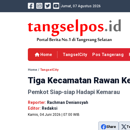
Jumat, 07 Agustus 2026
Home
TangselCity
Pos Tangerang
Home
/
TangselCity
Tiga Kecamatan Rawan K
Pemkot Siap-siap Hadapi Kemarau
Reporter:
Rachman Deniansyah
Editor:
Redaksi
Kamis, 04 Juni 2026 | 07:00 WIB
Share
T