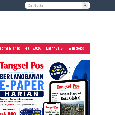
nomi Bisnis
Haji 2026
Lainnya
Indeks