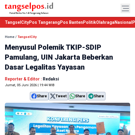
TangselCity
Pos Tangerang
Pos Banten
Politik
Olahraga
Nasional
P
Home
/
TangselCity
Menyusul Polemik TKIP-SDIP
Pamulang, UIN Jakarta Beberkan
Dasar Legalitas Yayasan
Reporter & Editor :
Redaksi
Jumat, 05 Juni 2026 | 19:44 WIB
Share
Tweet
Share
Share