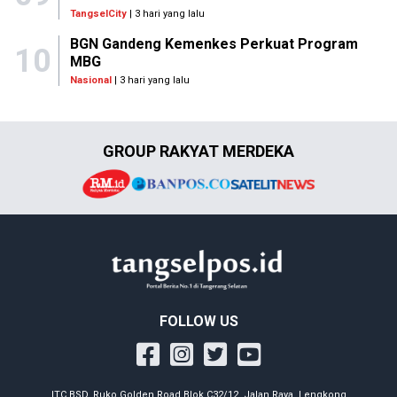
TangselCity
| 3 hari yang lalu
BGN Gandeng Kemenkes Perkuat Program
10
MBG
Nasional
| 3 hari yang lalu
GROUP RAKYAT MERDEKA
FOLLOW US
ITC BSD, Ruko Golden Road Blok C32/12, Jalan Raya, Lengkong