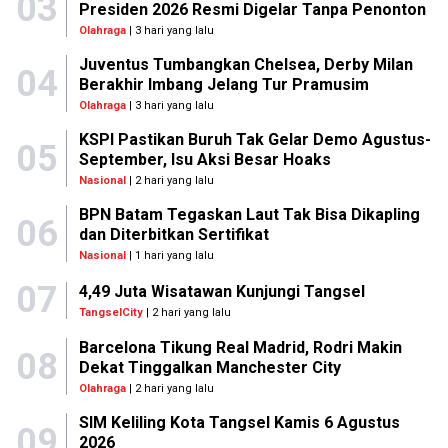
03
Presiden 2026 Resmi Digelar Tanpa Penonton
Olahraga
| 3 hari yang lalu
Juventus Tumbangkan Chelsea, Derby Milan
04
Berakhir Imbang Jelang Tur Pramusim
Olahraga
| 3 hari yang lalu
KSPI Pastikan Buruh Tak Gelar Demo Agustus-
05
September, Isu Aksi Besar Hoaks
Nasional
| 2 hari yang lalu
BPN Batam Tegaskan Laut Tak Bisa Dikapling
06
dan Diterbitkan Sertifikat
Nasional
| 1 hari yang lalu
07
4,49 Juta Wisatawan Kunjungi Tangsel
TangselCity
| 2 hari yang lalu
Barcelona Tikung Real Madrid, Rodri Makin
08
Dekat Tinggalkan Manchester City
Olahraga
| 2 hari yang lalu
SIM Keliling Kota Tangsel Kamis 6 Agustus
09
2026