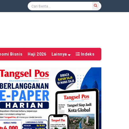
nomi Bisnis
Haji 2026
Lainnya
Indeks