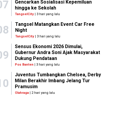
07
Gencarkan Sosialisasi Kepemiluan
hingga ke Sekolah
TangselCity
| 3 hari yang lalu
Tangsel Matangkan Event Car Free
08
Night
TangselCity
| 3 hari yang lalu
Sensus Ekonomi 2026 Dimulai,
09
Gubernur Andra Soni Ajak Masyarakat
Dukung Pendataan
Pos Banten
| 3 hari yang lalu
Juventus Tumbangkan Chelsea, Derby
10
Milan Berakhir Imbang Jelang Tur
Pramusim
Olahraga
| 2 hari yang lalu