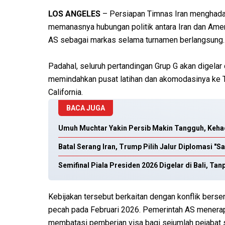
LOS ANGELES
– Persiapan Timnas Iran menghadap
memanasnya hubungan politik antara Iran dan Ameri
AS sebagai markas selama turnamen berlangsung.
Padahal, seluruh pertandingan Grup G akan digelar 
memindahkan pusat latihan dan akomodasinya ke T
California.
BACA JUGA
Umuh Muchtar Yakin Persib Makin Tangguh, Keha
Batal Serang Iran, Trump Pilih Jalur Diplomasi "S
Semifinal Piala Presiden 2026 Digelar di Bali, Ta
Kebijakan tersebut berkaitan dengan konflik berse
pecah pada Februari 2026. Pemerintah AS menerap
membatasi pemberian visa bagi sejumlah pejabat s