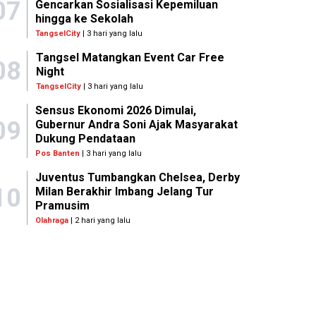
07
Gencarkan Sosialisasi Kepemiluan
hingga ke Sekolah
TangselCity
| 3 hari yang lalu
Tangsel Matangkan Event Car Free
08
Night
TangselCity
| 3 hari yang lalu
Sensus Ekonomi 2026 Dimulai,
09
Gubernur Andra Soni Ajak Masyarakat
Dukung Pendataan
Pos Banten
| 3 hari yang lalu
Juventus Tumbangkan Chelsea, Derby
10
Milan Berakhir Imbang Jelang Tur
Pramusim
Olahraga
| 2 hari yang lalu