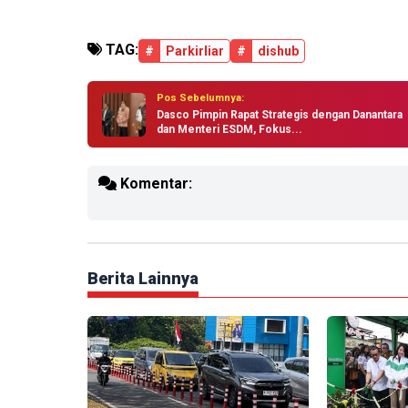
TAG:
#
Parkirliar
#
dishub
Pos Sebelumnya:
Dasco Pimpin Rapat Strategis dengan Danantara
dan Menteri ESDM, Fokus...
Komentar:
Berita Lainnya