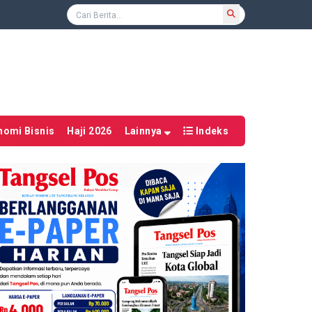
nomi Bisnis
Haji 2026
Lainnya
Indeks