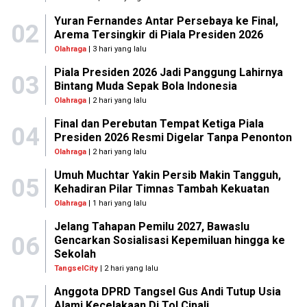
Yuran Fernandes Antar Persebaya ke Final,
02
Arema Tersingkir di Piala Presiden 2026
Olahraga
| 3 hari yang lalu
Piala Presiden 2026 Jadi Panggung Lahirnya
03
Bintang Muda Sepak Bola Indonesia
Olahraga
| 2 hari yang lalu
Final dan Perebutan Tempat Ketiga Piala
04
Presiden 2026 Resmi Digelar Tanpa Penonton
Olahraga
| 2 hari yang lalu
Umuh Muchtar Yakin Persib Makin Tangguh,
05
Kehadiran Pilar Timnas Tambah Kekuatan
Olahraga
| 1 hari yang lalu
Jelang Tahapan Pemilu 2027, Bawaslu
06
Gencarkan Sosialisasi Kepemiluan hingga ke
Sekolah
TangselCity
| 2 hari yang lalu
Anggota DPRD Tangsel Gus Andi Tutup Usia
07
Alami Kecelakaan Di Tol Cipali