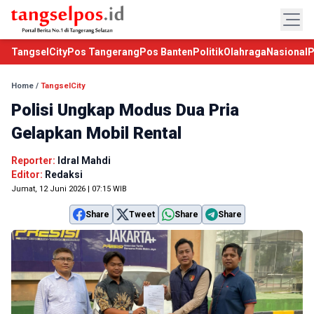
TangselCity
Pos Tangerang
Pos Banten
Politik
Olahraga
Nasional
P
Home
/
TangselCity
Polisi Ungkap Modus Dua Pria
Gelapkan Mobil Rental
Reporter:
Idral Mahdi
Editor:
Redaksi
Jumat, 12 Juni 2026 | 07:15 WIB
Share
Tweet
Share
Share