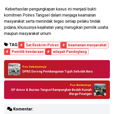
Keberhasilan pengungkapan kasus ini menjadi bukti
komitmen Polres Tangsel dalam menjaga keamanan
masyarakat serta menindak tegas setiap pelaku tindak
pidana, khususnya kejahatan yang merugikan pemilik usaha
maupun masyarakat umum.
TAG:
#
Sat Reskrim Polres
#
keamanan masyarakat
#
Pemilik kendaraan
#
wilayah Pandeglang
Pos Sebelumnya:
DPRD Dorong Pembangunan Tujuh Sekolah Baru
Pos Berikutnya:
GP Ansor & Baznas Tangsel Rampungkan Bedah Rumah
Warga Pisangan
Komentar: