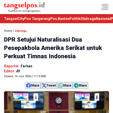
TangselCity
Pos Tangerang
Pos Banten
Politik
Olahraga
Nasional
P
Home
/
Olahraga
DPR Setujui Naturalisasi Dua
Pesepakbola Amerika Serikat untuk
Perkuat Timnas Indonesia
Reporter:
Farhan
Editor:
AY
Selasa, 16 Juni 2026 | 17:13 WIB
Share
Tweet
Share
Share