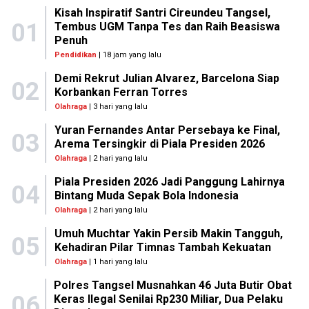
Kisah Inspiratif Santri Cireundeu Tangsel,
01
Tembus UGM Tanpa Tes dan Raih Beasiswa
Penuh
Pendidikan
| 18 jam yang lalu
Demi Rekrut Julian Alvarez, Barcelona Siap
02
Korbankan Ferran Torres
Olahraga
| 3 hari yang lalu
Yuran Fernandes Antar Persebaya ke Final,
03
Arema Tersingkir di Piala Presiden 2026
Olahraga
| 2 hari yang lalu
Piala Presiden 2026 Jadi Panggung Lahirnya
04
Bintang Muda Sepak Bola Indonesia
Olahraga
| 2 hari yang lalu
Umuh Muchtar Yakin Persib Makin Tangguh,
05
Kehadiran Pilar Timnas Tambah Kekuatan
Olahraga
| 1 hari yang lalu
Polres Tangsel Musnahkan 46 Juta Butir Obat
06
Keras Ilegal Senilai Rp230 Miliar, Dua Pelaku