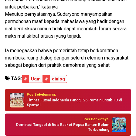
untuk perbaikan,” katanya.
Menutup pernyataannya, Sudaryono menyampaikan
permohonan maaf kepada mahasiswa yang hadir dengan
niat berdiskusi namun tidak dapat mengikuti forum secara
maksimal akibat situasi yang terjadi.
Ia menegaskan bahwa pemerintah tetap berkomitmen
membuka ruang dialog dengan seluruh elemen masyarakat
sebagai bagian dari praktik demokrasi yang sehat.
TAG:
#
Ugm
#
dialog
Pos Sebelumnya:
Timnas Futsal Indonesia Panggil 26 Pemain untuk TC di
Spanyol
Pos Berikutnya:
Dominasi Tangsel di Bola Basket Popda Banten Belum
Terbendung