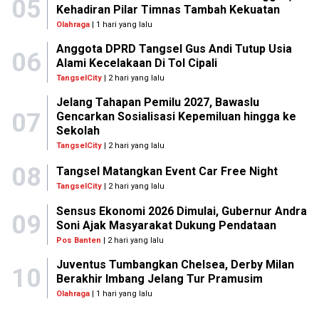
05
Kehadiran Pilar Timnas Tambah Kekuatan
Olahraga
| 1 hari yang lalu
Anggota DPRD Tangsel Gus Andi Tutup Usia
06
Alami Kecelakaan Di Tol Cipali
TangselCity
| 2 hari yang lalu
Jelang Tahapan Pemilu 2027, Bawaslu
07
Gencarkan Sosialisasi Kepemiluan hingga ke
Sekolah
TangselCity
| 2 hari yang lalu
08
Tangsel Matangkan Event Car Free Night
TangselCity
| 2 hari yang lalu
Sensus Ekonomi 2026 Dimulai, Gubernur Andra
09
Soni Ajak Masyarakat Dukung Pendataan
Pos Banten
| 2 hari yang lalu
Juventus Tumbangkan Chelsea, Derby Milan
10
Berakhir Imbang Jelang Tur Pramusim
Olahraga
| 1 hari yang lalu