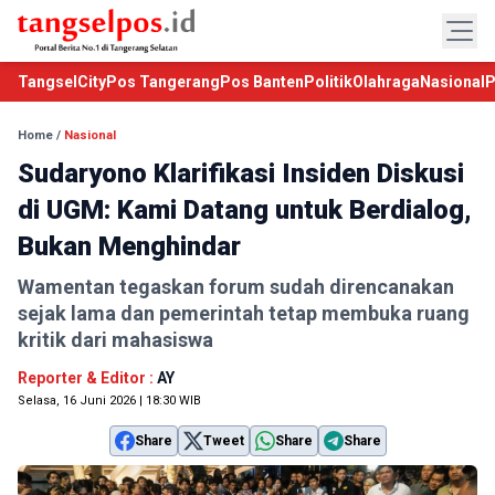
TangselCity
Pos Tangerang
Pos Banten
Politik
Olahraga
Nasional
P
Home
/
Nasional
Sudaryono Klarifikasi Insiden Diskusi
di UGM: Kami Datang untuk Berdialog,
Bukan Menghindar
Wamentan tegaskan forum sudah direncanakan
sejak lama dan pemerintah tetap membuka ruang
kritik dari mahasiswa
Reporter & Editor :
AY
Selasa, 16 Juni 2026 | 18:30 WIB
Share
Tweet
Share
Share