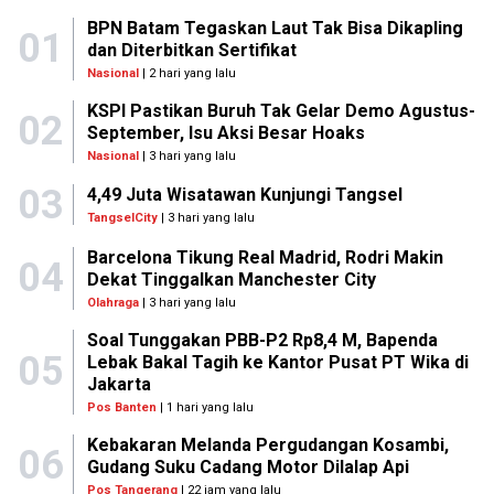
BPN Batam Tegaskan Laut Tak Bisa Dikapling
01
dan Diterbitkan Sertifikat
Nasional
| 2 hari yang lalu
KSPI Pastikan Buruh Tak Gelar Demo Agustus-
02
September, Isu Aksi Besar Hoaks
Nasional
| 3 hari yang lalu
03
4,49 Juta Wisatawan Kunjungi Tangsel
TangselCity
| 3 hari yang lalu
Barcelona Tikung Real Madrid, Rodri Makin
04
Dekat Tinggalkan Manchester City
Olahraga
| 3 hari yang lalu
Soal Tunggakan PBB-P2 Rp8,4 M, Bapenda
05
Lebak Bakal Tagih ke Kantor Pusat PT Wika di
Jakarta
Pos Banten
| 1 hari yang lalu
Kebakaran Melanda Pergudangan Kosambi,
06
Gudang Suku Cadang Motor Dilalap Api
Pos Tangerang
| 22 jam yang lalu