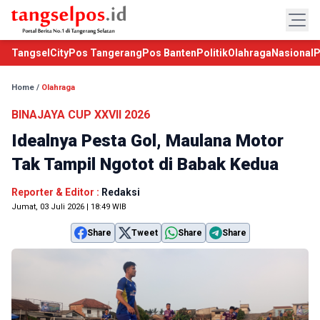
TangselCity
Pos Tangerang
Pos Banten
Politik
Olahraga
Nasional
P
Home
/
Olahraga
BINAJAYA CUP XXVII 2026
Idealnya Pesta Gol, Maulana Motor
Tak Tampil Ngotot di Babak Kedua
Reporter & Editor :
Redaksi
Jumat, 03 Juli 2026 | 18:49 WIB
Share
Tweet
Share
Share