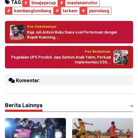
TAG:
#
binajayacup
#
maulanamotor
#
kembanglombang
#
tarkam
#
pamulang
Pos Sebelumnya:
Raja Juli Antoni Buka Suara soal Pertemuan dengan
Bupati Kuansing,...
Pos Berikutnya:
Pegadaian UPS Pondok Jaya Santuni Anak Yatim, Perkuat
Implementasi ESG...
Komentar:
Berita Lainnya