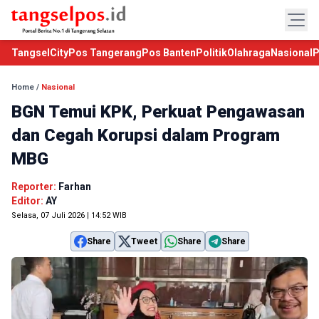
TangselCity
Pos Tangerang
Pos Banten
Politik
Olahraga
Nasional
P
Home
/
Nasional
BGN Temui KPK, Perkuat Pengawasan
dan Cegah Korupsi dalam Program
MBG
Reporter:
Farhan
Editor:
AY
Selasa, 07 Juli 2026 | 14:52 WIB
Share
Tweet
Share
Share