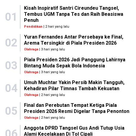
Kisah Inspiratif Santri Cireundeu Tangsel,
01
Tembus UGM Tanpa Tes dan Raih Beasiswa
Penuh
Pendidikan
| 2 hari yang lalu
Yuran Fernandes Antar Persebaya ke Final,
02
Arema Tersingkir di Piala Presiden 2026
Olahraga
| 3 hari yang lalu
Piala Presiden 2026 Jadi Panggung Lahirnya
03
Bintang Muda Sepak Bola Indonesia
Olahraga
| 3 hari yang lalu
Umuh Muchtar Yakin Persib Makin Tangguh,
04
Kehadiran Pilar Timnas Tambah Kekuatan
Olahraga
| 2 hari yang lalu
Final dan Perebutan Tempat Ketiga Piala
05
Presiden 2026 Resmi Digelar Tanpa Penonton
Olahraga
| 2 hari yang lalu
Anggota DPRD Tangsel Gus Andi Tutup Usia
06
Alami Kecelakaan Di Tol Cipali