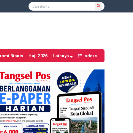
nomi Bisnis
Haji 2026
Lainnya
Indeks