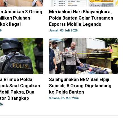
en Amankan 3 Orang
Meriahkan Hari Bhayangkara,
ilikan Puluhan
Polda Banten Gelar Turnamen
ok Ilegal
Esports Mobile Legends
6
Jumat, 03 Juli 2026
a Brimob Polda
Salahgunakan BBM dan Elpiji
acok Saat Gagalkan
Subsidi, 8 Orang Digelandang
obil Paksa, Dua
ke Polda Banten
tor Ditangkap
Selasa, 05 Mei 2026
26