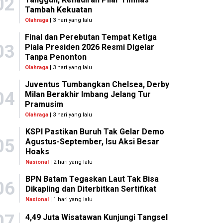
02
Tambah Kekuatan
Olahraga
| 3 hari yang lalu
Final dan Perebutan Tempat Ketiga
03
Piala Presiden 2026 Resmi Digelar
Tanpa Penonton
Olahraga
| 3 hari yang lalu
Juventus Tumbangkan Chelsea, Derby
04
Milan Berakhir Imbang Jelang Tur
Pramusim
Olahraga
| 3 hari yang lalu
KSPI Pastikan Buruh Tak Gelar Demo
05
Agustus-September, Isu Aksi Besar
Hoaks
Nasional
| 2 hari yang lalu
BPN Batam Tegaskan Laut Tak Bisa
06
Dikapling dan Diterbitkan Sertifikat
Nasional
| 1 hari yang lalu
07
4,49 Juta Wisatawan Kunjungi Tangsel