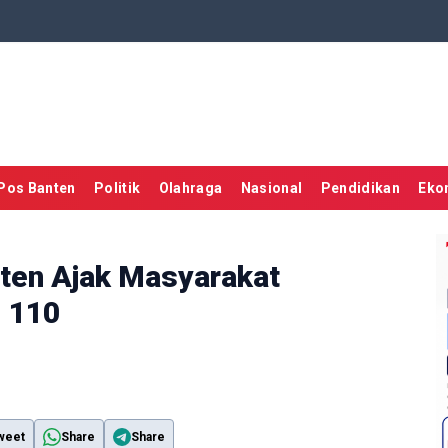
Pos Banten
Politik
Olahraga
Nasional
Pendidikan
Eko
nten Ajak Masyarakat
i 110
weet
Share
Share