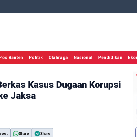
Pos Banten
Politik
Olahraga
Nasional
Pendidikan
Eko
Berkas Kasus Dugaan Korupsi
 ke Jaksa
weet
Share
Share