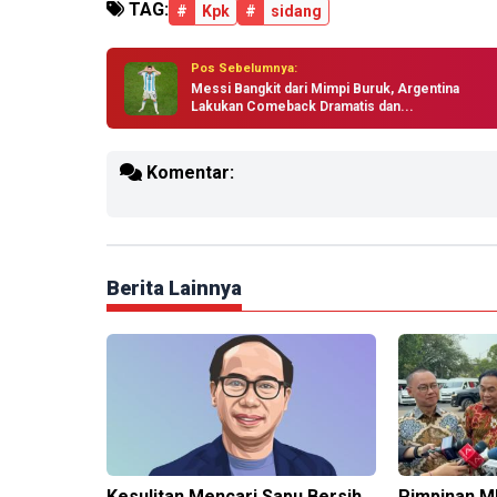
TAG:
#
Kpk
#
sidang
Pos Sebelumnya:
Messi Bangkit dari Mimpi Buruk, Argentina
Lakukan Comeback Dramatis dan...
Komentar:
Berita Lainnya
Kesulitan Mencari Sapu Bersih
Pimpinan M