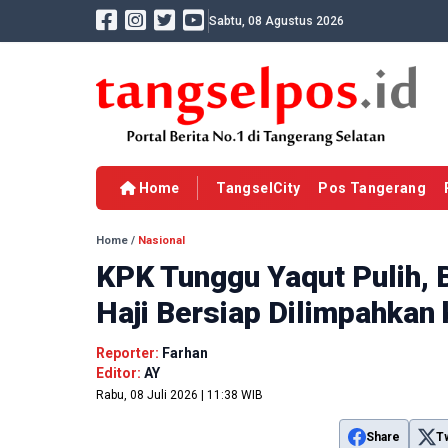
Sabtu, 08 Agustus 2026
Home
TangselCity
Pos Tangerang
Home
/
Nasional
KPK Tunggu Yaqut Pulih, 
Haji Bersiap Dilimpahkan
Reporter:
Farhan
Editor:
AY
Rabu, 08 Juli 2026 | 11:38 WIB
Share
T