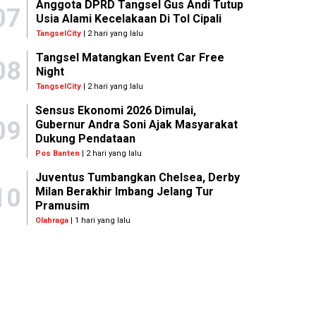
Anggota DPRD Tangsel Gus Andi Tutup
07
Usia Alami Kecelakaan Di Tol Cipali
TangselCity
| 2 hari yang lalu
Tangsel Matangkan Event Car Free
08
Night
TangselCity
| 2 hari yang lalu
Sensus Ekonomi 2026 Dimulai,
09
Gubernur Andra Soni Ajak Masyarakat
Dukung Pendataan
Pos Banten
| 2 hari yang lalu
Juventus Tumbangkan Chelsea, Derby
10
Milan Berakhir Imbang Jelang Tur
Pramusim
Olahraga
| 1 hari yang lalu