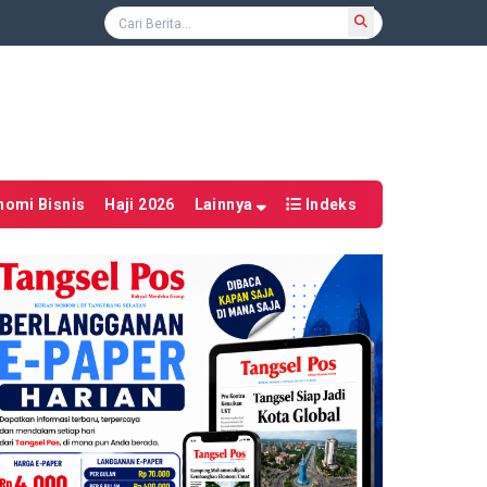
nomi Bisnis
Haji 2026
Lainnya
Indeks