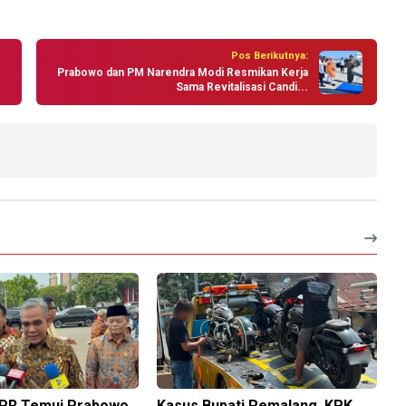
Pos Berikutnya:
Prabowo dan PM Narendra Modi Resmikan Kerja
Sama Revitalisasi Candi...
PR Temui Prabowo
Kasus Bupati Pemalang, KPK