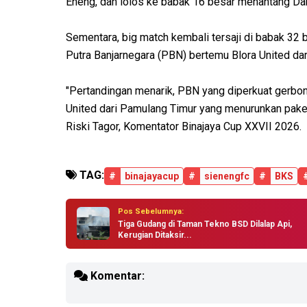
Eneng, dan lolos ke babak 16 besar menantang D
Sementara, big match kembali tersaji di babak 32 
Putra Banjarnegara (PBN) bertemu Blora United d
"Pertandingan menarik, PBN yang diperkuat gerbo
United dari Pamulang Timur yang menurunkan paket
Riski Tagor, Komentator Binajaya Cup XXVII 2026.
TAG:
#
binajayacup
#
sienengfc
#
BKS
Pos Sebelumnya:
Tiga Gudang di Taman Tekno BSD Dilalap Api,
Kerugian Ditaksir...
Komentar: