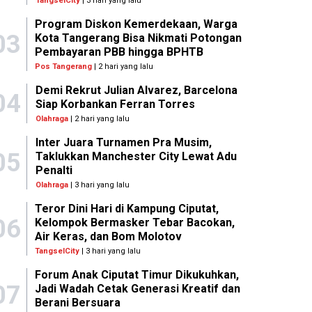
TangselCity
| 3 hari yang lalu
Program Diskon Kemerdekaan, Warga
03
Kota Tangerang Bisa Nikmati Potongan
Pembayaran PBB hingga BPHTB
Pos Tangerang
| 2 hari yang lalu
Demi Rekrut Julian Alvarez, Barcelona
04
Siap Korbankan Ferran Torres
Olahraga
| 2 hari yang lalu
Inter Juara Turnamen Pra Musim,
05
Taklukkan Manchester City Lewat Adu
Penalti
Olahraga
| 3 hari yang lalu
Teror Dini Hari di Kampung Ciputat,
06
Kelompok Bermasker Tebar Bacokan,
Air Keras, dan Bom Molotov
TangselCity
| 3 hari yang lalu
Forum Anak Ciputat Timur Dikukuhkan,
07
Jadi Wadah Cetak Generasi Kreatif dan
Berani Bersuara