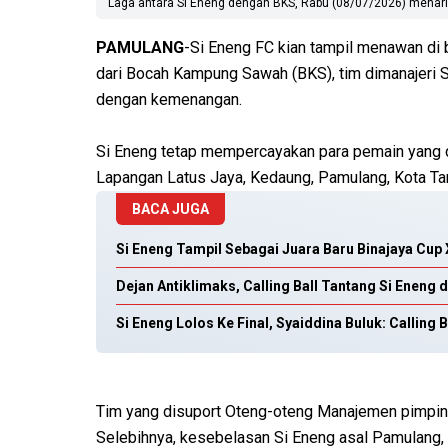
Laga antara Si Eneng dengan BKS, Rabu (08/07/2026) menarik
PAMULANG
-Si Eneng FC kian tampil menawan di 
dari Bocah Kampung Sawah (BKS), tim dimanajeri 
dengan kemenangan.
Si Eneng tetap mempercayakan para pemain yang d
Lapangan Latus Jaya, Kedaung, Pamulang, Kota Ta
BACA JUGA
Si Eneng Tampil Sebagai Juara Baru Binajaya Cup X
Dejan Antiklimaks, Calling Ball Tantang Si Eneng di
Si Eneng Lolos Ke Final, Syaiddina Buluk: Callin
Tim yang disuport Oteng-oteng Manajemen pimpinan
Selebihnya, kesebelasan Si Eneng asal Pamulang, 