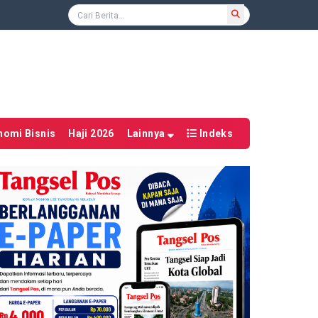
nomi Bisnis
Haji 2026
Lainnya
Indeks