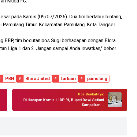
arah Muda FC.
besar pada Kamis (09/07/2026). Dua tim bertabur bintang,
ari Pamulang Timur, Kecamatan Pamulang, Kota Tangsel.
ng BBP, tim besutan bos Sugi berhadapan dengan Blora
an Liga 1 dan 2. Jangan sampai Anda lewatkan," beber
#
PBN
#
BloraUnited
#
tarkam
#
pamulang
Pos Berikutnya:
Di Hadapan Komisi II DP RI, Bupati Dewi Setiani
Sampaikan...