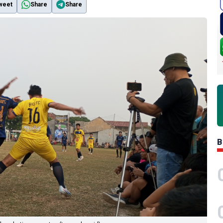
weet
Share
Share
B