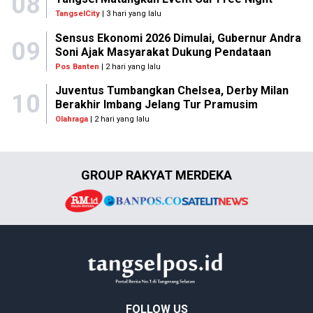
08
TangselCity
| 3 hari yang lalu
Sensus Ekonomi 2026 Dimulai, Gubernur Andra
09
Soni Ajak Masyarakat Dukung Pendataan
Pos Banten
| 2 hari yang lalu
Juventus Tumbangkan Chelsea, Derby Milan
10
Berakhir Imbang Jelang Tur Pramusim
Olahraga
| 2 hari yang lalu
GROUP RAKYAT MERDEKA
FOLLOW US