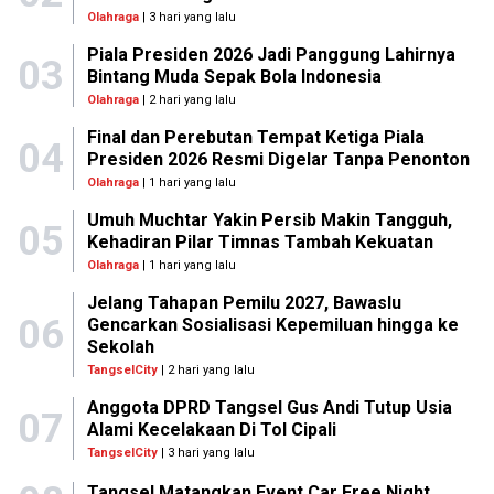
Olahraga
| 3 hari yang lalu
Piala Presiden 2026 Jadi Panggung Lahirnya
03
Bintang Muda Sepak Bola Indonesia
Olahraga
| 2 hari yang lalu
Final dan Perebutan Tempat Ketiga Piala
04
Presiden 2026 Resmi Digelar Tanpa Penonton
Olahraga
| 1 hari yang lalu
Umuh Muchtar Yakin Persib Makin Tangguh,
05
Kehadiran Pilar Timnas Tambah Kekuatan
Olahraga
| 1 hari yang lalu
Jelang Tahapan Pemilu 2027, Bawaslu
06
Gencarkan Sosialisasi Kepemiluan hingga ke
Sekolah
TangselCity
| 2 hari yang lalu
Anggota DPRD Tangsel Gus Andi Tutup Usia
07
Alami Kecelakaan Di Tol Cipali
TangselCity
| 3 hari yang lalu
Tangsel Matangkan Event Car Free Night