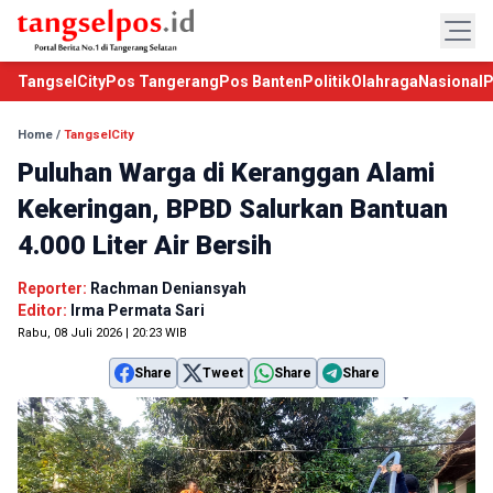
TangselCity
Pos Tangerang
Pos Banten
Politik
Olahraga
Nasional
P
Home
/
TangselCity
Puluhan Warga di Keranggan Alami
Kekeringan, BPBD Salurkan Bantuan
4.000 Liter Air Bersih
Reporter:
Rachman Deniansyah
Editor:
Irma Permata Sari
Rabu, 08 Juli 2026 | 20:23 WIB
Share
Tweet
Share
Share