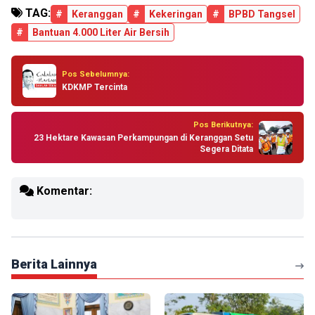
TAG:
#
Keranggan
#
Kekeringan
#
BPBD Tangsel
#
Bantuan 4.000 Liter Air Bersih
Pos Sebelumnya:
KDKMP Tercinta
Pos Berikutnya:
23 Hektare Kawasan Perkampungan di Keranggan Setu
Segera Ditata
Komentar:
Berita Lainnya