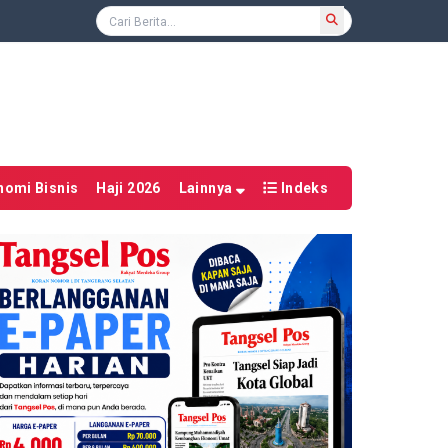
nomi Bisnis
Haji 2026
Lainnya
Indeks