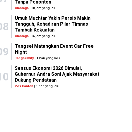
Tanpa Penonton
Olahraga
| 18 jam yang lalu
Umuh Muchtar Yakin Persib Makin
08
Tangguh, Kehadiran Pilar Timnas
Tambah Kekuatan
Olahraga
| 16 jam yang lalu
Tangsel Matangkan Event Car Free
09
Night
TangselCity
| 1 hari yang lalu
Sensus Ekonomi 2026 Dimulai,
10
Gubernur Andra Soni Ajak Masyarakat
Dukung Pendataan
Pos Banten
| 1 hari yang lalu