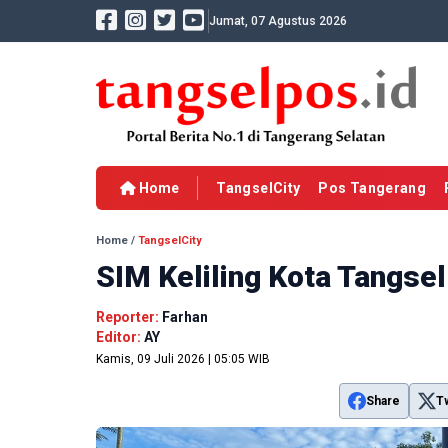
Jumat, 07 Agustus 2026
Home
TangselCity
Pos Tangerang
Home
/
TangselCity
SIM Keliling Kota Tangsel
Reporter:
Farhan
Editor:
AY
Kamis, 09 Juli 2026 | 05:05 WIB
Share
T