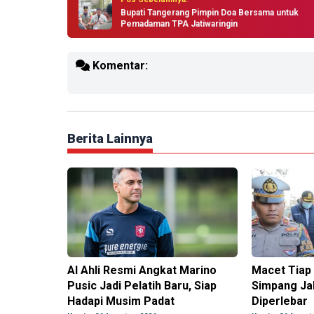
Bupati Tangerang Pimpin Doa Bersama untuk
Pemadaman TPA Jatiwaringin
Komentar:
Berita Lainnya
Al Ahli Resmi Angkat Marino
Macet Tiap 
Pusic Jadi Pelatih Baru, Siap
Simpang Jal
Hadapi Musim Padat
Diperlebar