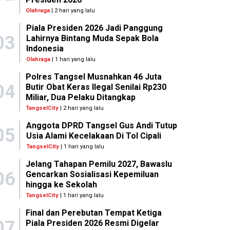
Olahraga
| 2 hari yang lalu
Piala Presiden 2026 Jadi Panggung
03
Lahirnya Bintang Muda Sepak Bola
Indonesia
Olahraga
| 1 hari yang lalu
Polres Tangsel Musnahkan 46 Juta
04
Butir Obat Keras Ilegal Senilai Rp230
Miliar, Dua Pelaku Ditangkap
TangselCity
| 2 hari yang lalu
Anggota DPRD Tangsel Gus Andi Tutup
05
Usia Alami Kecelakaan Di Tol Cipali
TangselCity
| 1 hari yang lalu
Jelang Tahapan Pemilu 2027, Bawaslu
06
Gencarkan Sosialisasi Kepemiluan
hingga ke Sekolah
TangselCity
| 1 hari yang lalu
Final dan Perebutan Tempat Ketiga
07
Piala Presiden 2026 Resmi Digelar