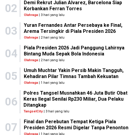
Demi Rekrut Julian Alvarez, Barcelona Siap
02
Korbankan Ferran Torres
Olahraga
| 3 hari yang lalu
Yuran Fernandes Antar Persebaya ke Final,
03
Arema Tersingkir di Piala Presiden 2026
Olahraga
| 2 hari yang lalu
Piala Presiden 2026 Jadi Panggung Lahirnya
04
Bintang Muda Sepak Bola Indonesia
Olahraga
| 2 hari yang lalu
Umuh Muchtar Yakin Persib Makin Tangguh,
05
Kehadiran Pilar Timnas Tambah Kekuatan
Olahraga
| 1 hari yang lalu
Polres Tangsel Musnahkan 46 Juta Butir Obat
06
Keras Ilegal Senilai Rp230 Miliar, Dua Pelaku
Ditangkap
TangselCity
| 3 hari yang lalu
Final dan Perebutan Tempat Ketiga Piala
07
Presiden 2026 Resmi Digelar Tanpa Penonton
Olahraga
| 1 hari yang lalu