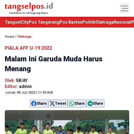
TangselCity
Pos Tangerang
Pos Banten
Politik
Olahraga
Nasional
P
Home
/
Olahraga
PIALA AFF U-19 2022
Malam Ini Garuda Muda Harus
Menang
Oleh:
SB/AY
Editor:
admin
Jumat, 08 Juli 2022 | 11:49 WIB
Share
Tweet
Share
Share