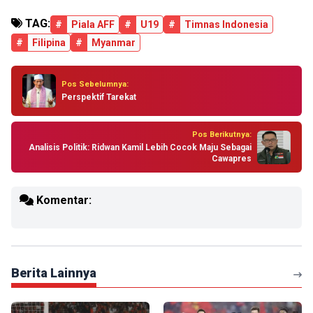
TAG:
#
Piala AFF
#
U19
#
Timnas Indonesia
#
Filipina
#
Myanmar
Pos Sebelumnya:
Perspektif Tarekat
Pos Berikutnya:
Analisis Politik: Ridwan Kamil Lebih Cocok Maju Sebagai
Cawapres
Komentar:
Berita Lainnya