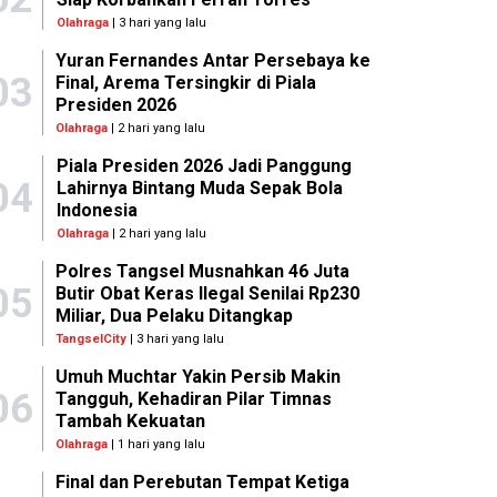
Olahraga
| 3 hari yang lalu
Yuran Fernandes Antar Persebaya ke
03
Final, Arema Tersingkir di Piala
Presiden 2026
Olahraga
| 2 hari yang lalu
Piala Presiden 2026 Jadi Panggung
04
Lahirnya Bintang Muda Sepak Bola
Indonesia
Olahraga
| 2 hari yang lalu
Polres Tangsel Musnahkan 46 Juta
05
Butir Obat Keras Ilegal Senilai Rp230
Miliar, Dua Pelaku Ditangkap
TangselCity
| 3 hari yang lalu
Umuh Muchtar Yakin Persib Makin
06
Tangguh, Kehadiran Pilar Timnas
Tambah Kekuatan
Olahraga
| 1 hari yang lalu
Final dan Perebutan Tempat Ketiga