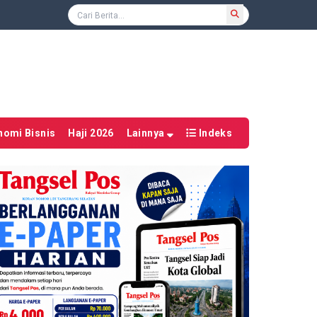
nomi Bisnis
Haji 2026
Lainnya
Indeks