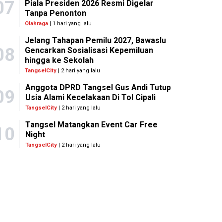
07
Piala Presiden 2026 Resmi Digelar
Tanpa Penonton
Olahraga
| 1 hari yang lalu
Jelang Tahapan Pemilu 2027, Bawaslu
08
Gencarkan Sosialisasi Kepemiluan
hingga ke Sekolah
TangselCity
| 2 hari yang lalu
Anggota DPRD Tangsel Gus Andi Tutup
09
Usia Alami Kecelakaan Di Tol Cipali
TangselCity
| 2 hari yang lalu
Tangsel Matangkan Event Car Free
10
Night
TangselCity
| 2 hari yang lalu