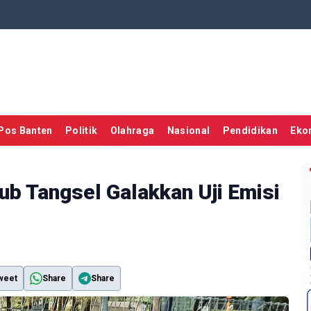
Pos Banten
Politik
Olahraga
Nasional
Pendidikan
Eko
ub Tangsel Galakkan Uji Emisi
weet
Share
Share