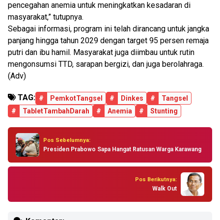
pencegahan anemia untuk meningkatkan kesadaran di
masyarakat,” tutupnya.
Sebagai informasi, program ini telah dirancang untuk jangka
panjang hingga tahun 2029 dengan target 95 persen remaja
putri dan ibu hamil. Masyarakat juga diimbau untuk rutin
mengonsumsi TTD, sarapan bergizi, dan juga berolahraga.
(Adv)
TAG:
#
PemkotTangsel
#
Dinkes
#
Tangsel
#
TabletTambahDarah
#
Anemia
#
Stunting
Pos Sebelumnya:
Presiden Prabowo Sapa Hangat Ratusan Warga Karawang
Pos Berikutnya:
Walk Out