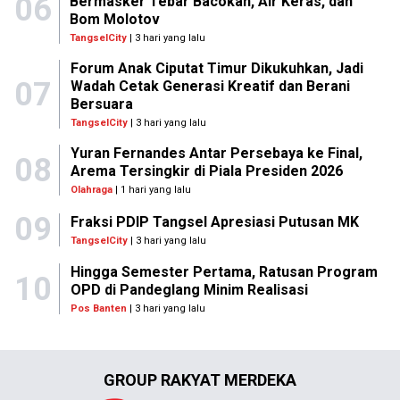
06
Bermasker Tebar Bacokan, Air Keras, dan
Bom Molotov
TangselCity
| 3 hari yang lalu
Forum Anak Ciputat Timur Dikukuhkan, Jadi
07
Wadah Cetak Generasi Kreatif dan Berani
Bersuara
TangselCity
| 3 hari yang lalu
Yuran Fernandes Antar Persebaya ke Final,
08
Arema Tersingkir di Piala Presiden 2026
Olahraga
| 1 hari yang lalu
09
Fraksi PDIP Tangsel Apresiasi Putusan MK
TangselCity
| 3 hari yang lalu
Hingga Semester Pertama, Ratusan Program
10
OPD di Pandeglang Minim Realisasi
Pos Banten
| 3 hari yang lalu
GROUP RAKYAT MERDEKA