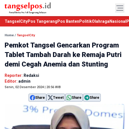
TangselCity
Pos Tangerang
Pos Banten
Politik
Olahraga
Nasional
P
Home
/
TangselCity
Pemkot Tangsel Gencarkan Program
Tablet Tambah Darah ke Remaja Putri
demi Cegah Anemia dan Stunting
Reporter:
Redaksi
Editor:
admin
Senin, 02 Desember 2024 | 20:56 WIB
Share
Tweet
Share
Share