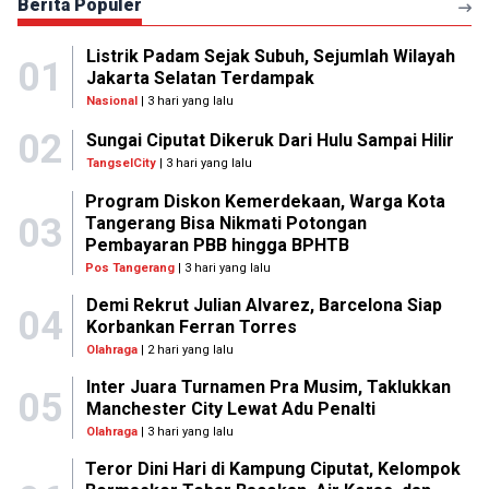
Berita Populer
Listrik Padam Sejak Subuh, Sejumlah Wilayah
01
Jakarta Selatan Terdampak
Nasional
| 3 hari yang lalu
02
Sungai Ciputat Dikeruk Dari Hulu Sampai Hilir
TangselCity
| 3 hari yang lalu
Program Diskon Kemerdekaan, Warga Kota
03
Tangerang Bisa Nikmati Potongan
Pembayaran PBB hingga BPHTB
Pos Tangerang
| 3 hari yang lalu
Demi Rekrut Julian Alvarez, Barcelona Siap
04
Korbankan Ferran Torres
Olahraga
| 2 hari yang lalu
Inter Juara Turnamen Pra Musim, Taklukkan
05
Manchester City Lewat Adu Penalti
Olahraga
| 3 hari yang lalu
Teror Dini Hari di Kampung Ciputat, Kelompok