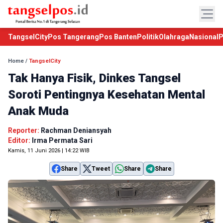
TangselCity
Pos Tangerang
Pos Banten
Politik
Olahraga
Nasional
P
Home
/
TangselCity
Tak Hanya Fisik, Dinkes Tangsel
Soroti Pentingnya Kesehatan Mental
Anak Muda
Reporter:
Rachman Deniansyah
Editor:
Irma Permata Sari
Kamis, 11 Juni 2026 | 14:22 WIB
Share
Tweet
Share
Share