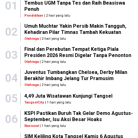
01
Tembus UGM Tanpa Tes dan Raih Beasiswa
Penuh
Pendidikan
| 2 hari yang lalu
Umuh Muchtar Yakin Persib Makin Tangguh,
02
Kehadiran Pilar Timnas Tambah Kekuatan
Olahraga
| 2 hari yang lalu
Final dan Perebutan Tempat Ketiga Piala
03
Presiden 2026 Resmi Digelar Tanpa Penonton
Olahraga
| 2 hari yang lalu
Juventus Tumbangkan Chelsea, Derby Milan
04
Berakhir Imbang Jelang Tur Pramusim
Olahraga
| 2 hari yang lalu
05
4,49 Juta Wisatawan Kunjungi Tangsel
TangselCity
| 1 hari yang lalu
KSPI Pastikan Buruh Tak Gelar Demo Agustus-
06
September, Isu Aksi Besar Hoaks
Nasional
| 1 hari yang lalu
SIM Keliling Kota Tangsel Kamis 6 Agustus