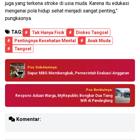
juga yang terkena stroke di usia muda. Karena itu edukasi
mengenai pola hidup sehat menjadi sangat penting,”
pungkasnya.
TAG:
#
Tak Hanya Fisik
#
Dinkes Tangsel
#
Pentingnya Kesehatan Mental
#
Anak Muda
#
Tangsel
Pos Sebelumnya:
Dapur MBG Membengkak, Pemerintah Evaluasi Anggaran
Pos Berikutnya:
Respons Aduan Warga, MyRepublic Bongkar Dua Tiang
Wifi di Pandeglang
Komentar: