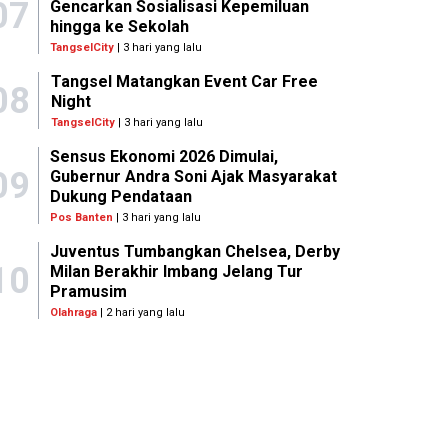
07
Gencarkan Sosialisasi Kepemiluan
hingga ke Sekolah
TangselCity
| 3 hari yang lalu
Tangsel Matangkan Event Car Free
08
Night
TangselCity
| 3 hari yang lalu
Sensus Ekonomi 2026 Dimulai,
09
Gubernur Andra Soni Ajak Masyarakat
Dukung Pendataan
Pos Banten
| 3 hari yang lalu
Juventus Tumbangkan Chelsea, Derby
10
Milan Berakhir Imbang Jelang Tur
Pramusim
Olahraga
| 2 hari yang lalu