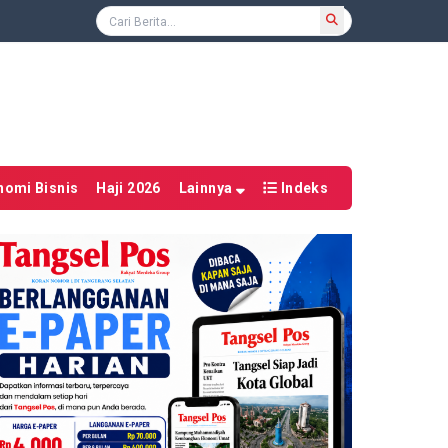
nomi Bisnis
Haji 2026
Lainnya
Indeks