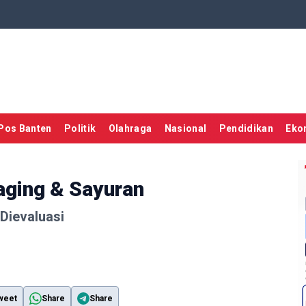
Pos Banten
Politik
Olahraga
Nasional
Pendidikan
Eko
aging & Sayuran
Dievaluasi
weet
Share
Share