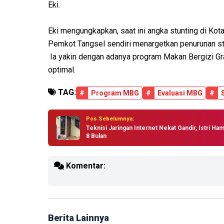
Eki.
Eki mengungkapkan, saat ini angka stunting di Ko
Pemkot Tangsel sendiri menargetkan penurunan st
Ia yakin dengan adanya program Makan Bergizi Gra
optimal.
TAG:
#
Program MBG
#
Evaluasi MBG
#
Pos Sebelumnya:
Teknisi Jaringan Internet Nekat Gandir, Istri Ham
8 Bulan
Komentar:
Berita Lainnya